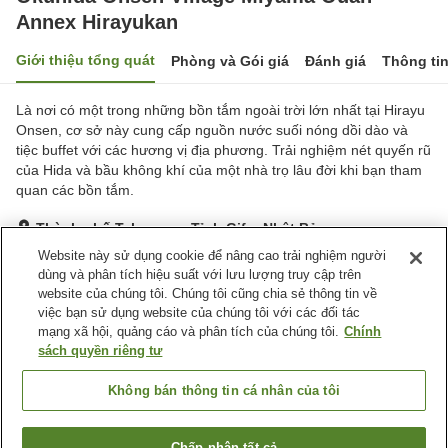
Annex Hirayukan
Giới thiệu tổng quát
Phòng và Gói giá
Đánh giá
Thông ti
Là nơi có một trong những bồn tắm ngoài trời lớn nhất tại Hirayu
Onsen, cơ sở này cung cấp nguồn nước suối nóng dồi dào và
tiệc buffet với các hương vị địa phương. Trải nghiệm nét quyến rũ
của Hida và bầu không khí của một nhà trọ lâu đời khi bạn tham
quan các bồn tắm.
Thành phố Takayama, Tỉnh Gifu, Nhật Bản
Hiển thị trên bản đồ
Website này sử dụng cookie để nâng cao trải nghiệm người
dùng và phân tích hiệu suất với lưu lượng truy cập trên
Rất tốt
Đánh giá:
616
lượt
4.2
website của chúng tôi. Chúng tôi cũng chia sẻ thông tin về
việc bạn sử dụng website của chúng tôi với các đối tác
mạng xã hội, quảng cáo và phân tích của chúng tôi.
Chính
Tiện nghi chỗ nghỉ
sách quyền riêng tư
Wi-Fi
Nhà hàng
Quầy ăn nhẹ về đêm
Máy bán hàng tự động
Không bán thông tin cá nhân của tôi
Trang chủ
Nhật Bản
Tỉnh Gifu
Thành phố Takayama
Chấp nhận tất cả