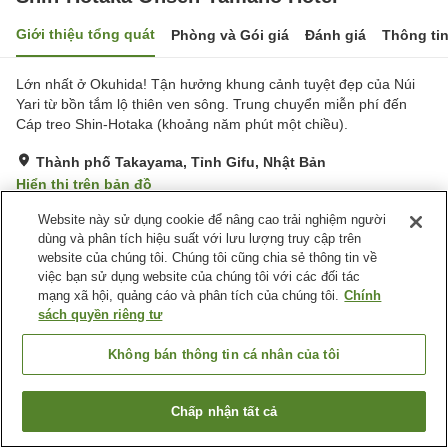
Giới thiệu tổng quát
Phòng và Gói giá
Đánh giá
Thông ti
Lớn nhất ở Okuhida! Tận hưởng khung cảnh tuyệt đẹp của Núi
Yari từ bồn tắm lộ thiên ven sông. Trung chuyển miễn phí đến
Cáp treo Shin-Hotaka (khoảng năm phút một chiều).
Thành phố Takayama, Tỉnh Gifu, Nhật Bản
Hiển thị trên bản đồ
Tuyệt vời
Đánh giá:
462
lượt
4.3
Website này sử dụng cookie để nâng cao trải nghiệm người
dùng và phân tích hiệu suất với lưu lượng truy cập trên
website của chúng tôi. Chúng tôi cũng chia sẻ thông tin về
Tiện nghi chỗ nghỉ
việc bạn sử dụng website của chúng tôi với các đối tác
mạng xã hội, quảng cáo và phân tích của chúng tôi.
Chính
Wi-Fi
Xông hơi
sách quyền riêng tư
Spa / Salon
Nhà hàng
Không bán thông tin cá nhân của tôi
Trang chủ
Nhật Bản
Tỉnh Gifu
Thành phố Takayama
Shin-Hotaka Onsen Yamano Hotel
Chấp nhận tất cả
Tìm phòng trống