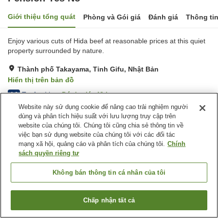
Giới thiệu tổng quát
Phòng và Gói giá
Đánh giá
Thông ti
Enjoy various cuts of Hida beef at reasonable prices at this quiet
property surrounded by nature.
Thành phố Takayama, Tỉnh Gifu, Nhật Bản
Hiển thị trên bản đồ
Tuyệt vời
Đánh giá:
43
lượt
4.6
Website này sử dụng cookie để nâng cao trải nghiệm người
dùng và phân tích hiệu suất với lưu lượng truy cập trên
Tiện nghi chỗ nghỉ
website của chúng tôi. Chúng tôi cũng chia sẻ thông tin về
việc bạn sử dụng website của chúng tôi với các đối tác
Bãi đỗ xe
Giao Hàng Tận Nhà
mạng xã hội, quảng cáo và phân tích của chúng tôi.
Chính
sách quyền riêng tư
Trang chủ
Nhật Bản
Tỉnh Gifu
Thành phố Takayama
Pension Yes No
Không bán thông tin cá nhân của tôi
Chấp nhận tất cả
Tìm phòng trống