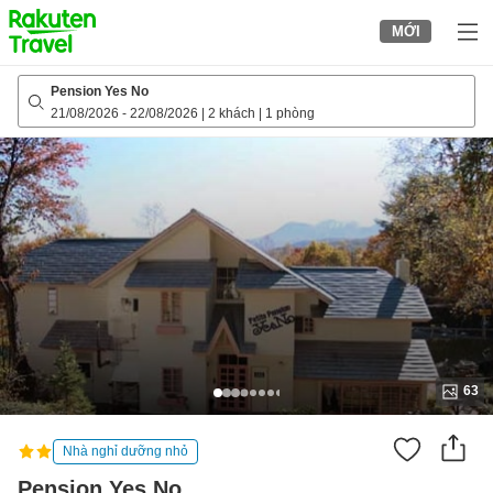
to
MỚI
top
page
Pension Yes No
21/08/2026
-
22/08/2026
|
2 khách
|
1 phòng
63
Nhà nghỉ dưỡng nhỏ
Pension Yes No