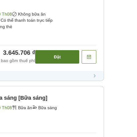
0 Th08
Không bữa ăn
Có thể thanh toán trực tiếp
ằng thẻ
3.645.706 ₫
Đặt
 bao gồm thuế phí
a sáng [Bữa sáng]
0 Th08
Bữa ăn
Bữa sáng