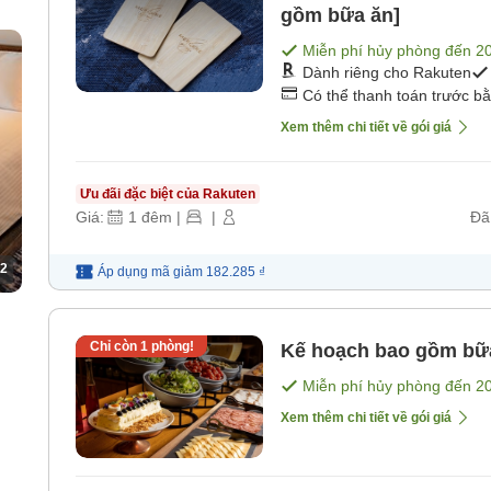
gồm bữa ăn]
Miễn phí hủy phòng đến
2
Dành riêng cho Rakuten
Có thể thanh toán trước b
Xem thêm chi tiết về gói giá
Ưu đãi đặc biệt của Rakuten
Giá:
1
đêm
|
|
Đã
2
Áp dụng mã
giảm
182.285 ₫
Chỉ còn
1
phòng!
Kế hoạch bao gồm bữ
Miễn phí hủy phòng đến
2
Xem thêm chi tiết về gói giá