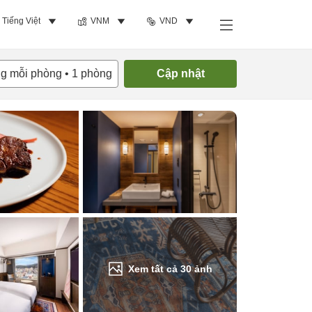
Tiếng Việt
VNM
VND
Tìm phòng trống
ng mỗi phòng
•
1
phòng
Cập nhật
Xem tất cả
30
ảnh