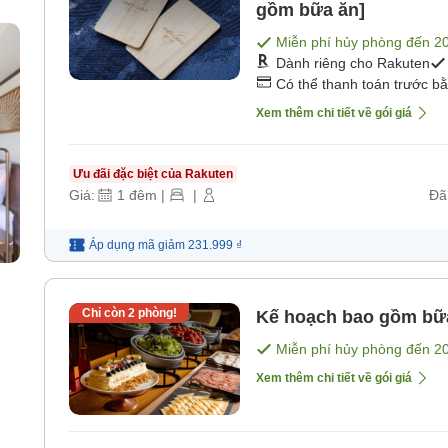
gồm bữa ăn]
Miễn phí hủy phòng đến
2
Dành riêng cho Rakuten
Có thể thanh toán trước b
Xem thêm chi tiết về gói giá
Ưu đãi đặc biệt của Rakuten
Giá:
1
đêm
|
|
Đã
Áp dụng mã
giảm
231.999 ₫
Chỉ còn
2
phòng!
Kế hoạch bao gồm bữ
Miễn phí hủy phòng đến
2
Xem thêm chi tiết về gói giá