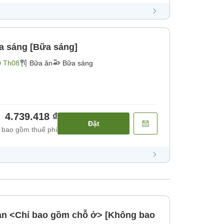
a sáng [Bữa sáng]
0 Th08
Bữa ăn
Bữa sáng
4.739.418 ₫
Đặt
 bao gồm thuế phí
bản <Chỉ bao gồm chỗ ở> [Không bao