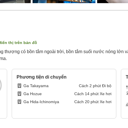
Hiển thị trên bản đồ
 thượng có bồn tắm ngoài trời, bồn tắm suối nước nóng lớn và b
ama.
Phương tiện di chuyển
T
Ga Takayama
Cách
2
phút
Đi bộ
Ga Hozue
Cách
14
phút
Xe hơi
Ga Hida-Ichinomiya
Cách
20
phút
Xe hơi