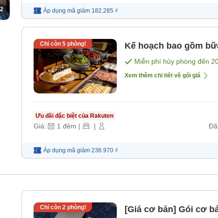
2
Áp dụng mã
giảm
182.285 ₫
Chỉ còn
5
phòng!
Kế hoạch bao gồm bữ
Miễn phí hủy phòng đến
2
Xem thêm chi tiết về gói giá
Ưu đãi đặc biệt của Rakuten
Giá:
1
đêm
|
|
Đã
Áp dụng mã
giảm
236.970 ₫
Chỉ còn
2
phòng!
[Giá cơ bản] Gói cơ 