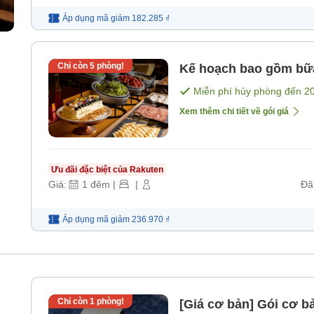
Áp dụng mã
giảm
182.285 ₫
Chỉ còn
5
phòng!
Kế hoạch bao gồm bữ
Miễn phí hủy phòng đến
2
Xem thêm chi tiết về gói giá
Ưu đãi đặc biệt của Rakuten
Giá:
1
đêm
|
|
Đã
Áp dụng mã
giảm
236.970 ₫
Chỉ còn
1
phòng!
[Giá cơ bản] Gói cơ 