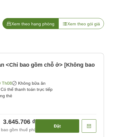
Xem theo hạng phòng
Xem theo gói giá
bản <Chỉ bao gồm chỗ ở> [Không bao
0 Th08
Không bữa ăn
Có thể thanh toán trực tiếp
ằng thẻ
3.645.706 ₫
Đặt
 bao gồm thuế phí