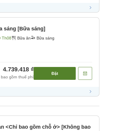
a sáng [Bữa sáng]
0 Th08
Bữa ăn
Bữa sáng
4.739.418 ₫
Đặt
 bao gồm thuế phí
bản <Chỉ bao gồm chỗ ở> [Không bao