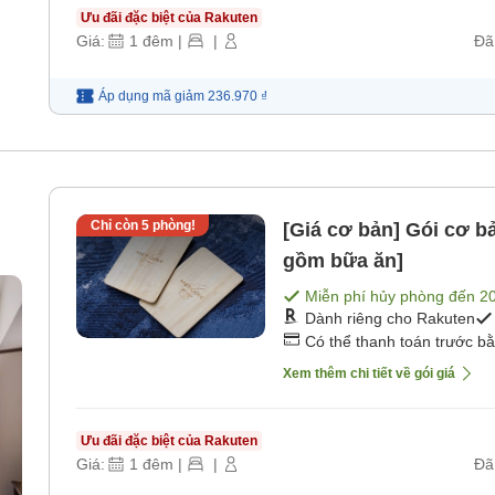
Ưu đãi đặc biệt của Rakuten
Giá:
1
đêm
|
|
Đã
Áp dụng mã
giảm
236.970 ₫
Chỉ còn
5
phòng!
[Giá cơ bản] Gói cơ 
gồm bữa ăn]
Miễn phí hủy phòng đến
2
Dành riêng cho Rakuten
Có thể thanh toán trước b
Xem thêm chi tiết về gói giá
Ưu đãi đặc biệt của Rakuten
Giá:
1
đêm
|
|
Đã