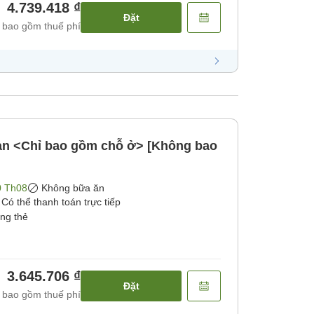
4.739.418 ₫
Đặt
 bao gồm thuế phí
bản <Chỉ bao gồm chỗ ở> [Không bao
0 Th08
Không bữa ăn
Có thể thanh toán trực tiếp
ằng thẻ
3.645.706 ₫
Đặt
 bao gồm thuế phí