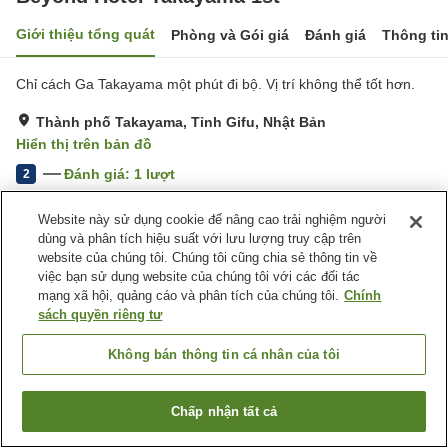
Giới thiệu tổng quát
Phòng và Gói giá
Đánh giá
Thông ti
Chỉ cách Ga Takayama một phút đi bộ. Vị trí không thể tốt hơn.
Thành phố Takayama, Tỉnh Gifu, Nhật Bản
Hiển thị trên bản đồ
Đánh giá:
1
lượt
2
Website này sử dụng cookie để nâng cao trải nghiệm người
Trang chủ
Nhật Bản
Tỉnh Gifu
Thành phố Takayama
dùng và phân tích hiệu suất với lưu lượng truy cập trên
Beyond Hotel Takayama 1st
website của chúng tôi. Chúng tôi cũng chia sẻ thông tin về
việc bạn sử dụng website của chúng tôi với các đối tác
mạng xã hội, quảng cáo và phân tích của chúng tôi.
Chính
sách quyền riêng tư
Không bán thông tin cá nhân của tôi
Chấp nhận tất cả
Tìm phòng trống