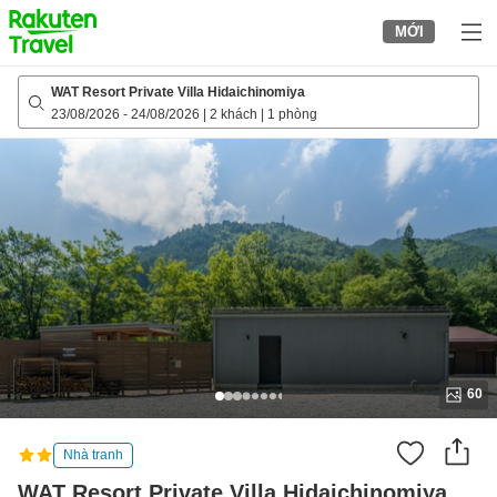
to
MỚI
top
page
WAT Resort Private Villa Hidaichinomiya
23/08/2026
-
24/08/2026
|
2 khách
|
1 phòng
60
Nhà tranh
WAT Resort Private Villa Hidaichinomiya