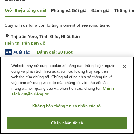
Giới thiệu tổng quát
Phòng và Gói giá
Đánh giá
Thông ti
Stay with us for a comforting moment of seasonal taste.
Thị trấn Yoro, Tỉnh Gifu, Nhật Bản
Hiển thị trên bản đồ
Xuất sắc
Đánh giá:
20
lượt
4.8
Website này sử dụng cookie để nâng cao trải nghiệm người
Tiện nghi chỗ nghỉ
dùng và phân tích hiệu suất với lưu lượng truy cập trên
website của chúng tôi. Chúng tôi cũng chia sẻ thông tin về
Bãi đỗ xe
Spa / Salon
việc bạn sử dụng website của chúng tôi với các đối tác
Sảnh tiệc
Nhà Tắm Công Cộng
mạng xã hội, quảng cáo và phân tích của chúng tôi.
Chính
sách quyền riêng tư
Trang chủ
Nhật Bản
Tỉnh Gifu
Thị trấn Yoro
Seifuro
Không bán thông tin cá nhân của tôi
Chấp nhận tất cả
Tìm phòng trống