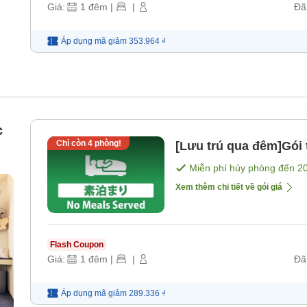
Giá:
1
đêm
|
|
Đã
Áp dụng mã
giảm
353.964 ₫
c
Chỉ còn
4
phòng!
[Lưu trú qua đêm]Gói
Miễn phí hủy phòng đến
2
Xem thêm chi tiết về gói giá
Flash Coupon
Giá:
1
đêm
|
|
Đã
Áp dụng mã
giảm
289.336 ₫