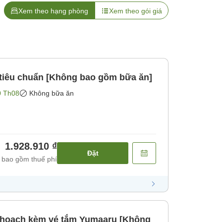
Xem theo hạng phòng
Xem theo gói giá
 tiêu chuẩn [Không bao gồm bữa ăn]
0 Th08
Không bữa ăn
1.928.910 ₫
Đặt
 bao gồm thuế phí
 hoạch kèm vé tắm Yumaaru [Không