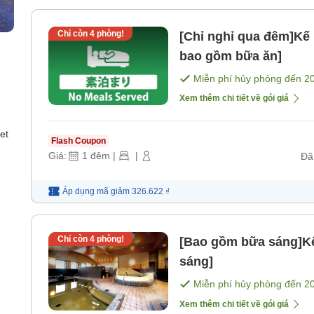
Chỉ còn
4
phòng!
[Chỉ nghỉ qua đêm]Kế
bao gồm bữa ăn]
Miễn phí hủy phòng đến
2
Xem thêm chi tiết về gói giá
et
Flash Coupon
Giá:
1
đêm
|
|
Đã
Áp dụng mã
giảm
326.622 ₫
Chỉ còn
4
phòng!
[Bao gồm bữa sáng]K
sáng]
Miễn phí hủy phòng đến
2
Xem thêm chi tiết về gói giá