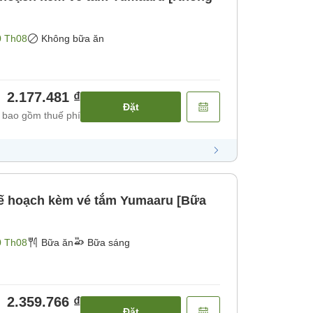
0 Th08
Không bữa ăn
2.177.481 ₫
Đặt
 bao gồm thuế phí
ế hoạch kèm vé tắm Yumaaru [Bữa
0 Th08
Bữa ăn
Bữa sáng
2.359.766 ₫
Đặt