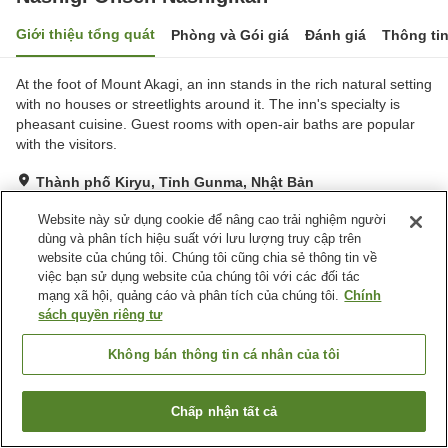
Giới thiệu tổng quát
Phòng và Gói giá
Đánh giá
Thông ti
At the foot of Mount Akagi, an inn stands in the rich natural setting
with no houses or streetlights around it. The inn's specialty is
pheasant cuisine. Guest rooms with open-air baths are popular
with the visitors.
Thành phố Kiryu, Tỉnh Gunma, Nhật Bản
Hiển thị trên bản đồ
Website này sử dụng cookie để nâng cao trải nghiệm người
Tuyệt vời
Đánh giá:
124
lượt
4.3
dùng và phân tích hiệu suất với lưu lượng truy cập trên
website của chúng tôi. Chúng tôi cũng chia sẻ thông tin về
việc bạn sử dụng website của chúng tôi với các đối tác
Tiện nghi chỗ nghỉ
mạng xã hội, quảng cáo và phân tích của chúng tôi.
Chính
sách quyền riêng tư
Bãi đỗ xe
Spa / Salon
Phòng ăn riêng
Lounge
Không bán thông tin cá nhân của tôi
Trang chủ
Nhật Bản
Tỉnh Gunma
Thành phố Kiryu
Chấp nhận tất cả
Nashigi Onsen Nashigikan
Tìm phòng trống