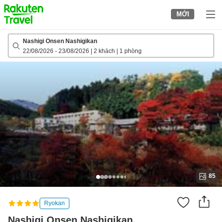
to
MỚI
top
page
Nashigi Onsen Nashigikan
22/08/2026
-
23/08/2026
|
2 khách
|
1 phòng
85
Ryokan
Nashigi Onsen Nashigikan