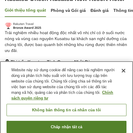
Giới thiệu tổng quát
Phòng và Gói giá
Đánh giá
Thông ti
Trải nghiệm nhiều hoạt động độc nhất vô nhị chỉ có ở suối nước
nóng và vùng cao nguyên Kusatsu tại khách sạn nghỉ dưỡng của
chúng tôi, được bao quanh bởi những khu rừng được thiên nhiên
ưu đãi.
Thị trấn Kusatsu, Tỉnh Gunma, Nhật Bản
Hiển thị trên bản đồ
Website này sử dụng cookie để nâng cao trải nghiệm người
dùng và phân tích hiệu suất với lưu lượng truy cập trên
Tuyệt vời
Đánh giá:
1,154
lượt
4.3
website của chúng tôi. Chúng tôi cũng chia sẻ thông tin về
việc bạn sử dụng website của chúng tôi với các đối tác
mạng xã hội, quảng cáo và phân tích của chúng tôi.
Chính
Tiện nghi chỗ nghỉ
sách quyền riêng tư
Bãi đỗ xe
Bể sục
Xông hơi
Spa / Salon
Không bán thông tin cá nhân của tôi
Trang chủ
Nhật Bản
Tỉnh Gunma
Thị trấn Kusatsu
Chấp nhận tất cả
Tìm phòng trống
Kusatsu Onsen Kusatsu Now Resort Hotel