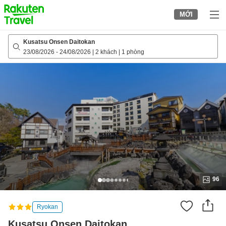
to
MỚI
top
page
Kusatsu Onsen Daitokan
23/08/2026
-
24/08/2026
|
2 khách
|
1 phòng
96
Ryokan
Kusatsu Onsen Daitokan