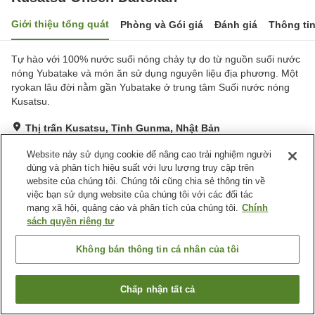
Giới thiệu tổng quát
Phòng và Gói giá
Đánh giá
Thông ti
Tự hào với 100% nước suối nóng chảy tự do từ nguồn suối nước
nóng Yubatake và món ăn sử dụng nguyên liệu địa phương. Một
ryokan lâu đời nằm gần Yubatake ở trung tâm Suối nước nóng
Kusatsu.
Thị trấn Kusatsu, Tỉnh Gunma, Nhật Bản
Hiển thị trên bản đồ
Website này sử dụng cookie để nâng cao trải nghiệm người
Rất tốt
Đánh giá:
665
lượt
3.9
dùng và phân tích hiệu suất với lưu lượng truy cập trên
website của chúng tôi. Chúng tôi cũng chia sẻ thông tin về
việc bạn sử dụng website của chúng tôi với các đối tác
Tiện nghi chỗ nghỉ
mạng xã hội, quảng cáo và phân tích của chúng tôi.
Chính
sách quyền riêng tư
Bãi đỗ xe
Nhà hàng
Thân thiện với thú cưng
Máy bán hàng tự động
Không bán thông tin cá nhân của tôi
Trang chủ
Nhật Bản
Tỉnh Gunma
Thị trấn Kusatsu
Chấp nhận tất cả
Kusatsu Onsen Daitokan
Tìm phòng trống