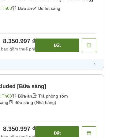
2 Th08
Bữa ăn
Buffet sáng
8.350.997 ₫
Đặt
 bao gồm thuế phí
ncluded [Bữa sáng]
2 Th08
Bữa ăn
Trả phòng sớm
sáng
Bữa sáng (Nhà hàng)
8.350.997 ₫
Đặt
 bao gồm thuế phí