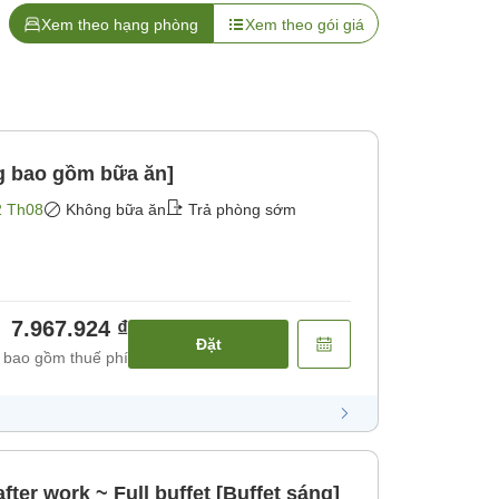
Xem theo hạng phòng
Xem theo gói giá
g bao gồm bữa ăn]
2 Th08
Không bữa ăn
Trả phòng sớm
7.967.924 ₫
Đặt
 bao gồm thuế phí
fter work ~ Full buffet [Buffet sáng]