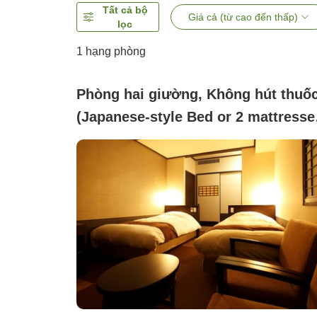
Tất cả bộ
Giá cả (từ cao đến thấp)
lọc
1 hạng phòng
Phòng hai giường, Không hút thuố
(Japanese-style Bed or 2 mattresses
(2-person capacity))