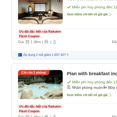
Miễn phí hủy phòng đến
1
Xem thêm chi tiết về gói giá
Ưu đãi đặc biệt của Rakuten
Flash Coupon
Giá:
1
đêm
|
|
Đã
Áp dụng 2 mã
giảm
1.607.407 ₫
Chỉ còn
2
phòng!
Plan with breakfast i
Miễn phí hủy phòng đến
1
Nhận phòng muộn
Bữa 
Xem thêm chi tiết về gói giá
Ưu đãi đặc biệt của Rakuten
Flash Coupon
Giá:
1
đêm
|
|
Đã