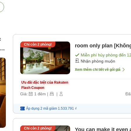
c
Chỉ còn
2
phòng!
room only plan [Khôn
Miễn phí hủy phòng đến
1
Nhận phòng muộn
Xem thêm chi tiết về gói giá
Ưu đãi đặc biệt của Rakuten
Flash Coupon
Giá:
1
đêm
|
|
Đã
Áp dụng 2 mã
giảm
1.533.791 ₫
Chỉ còn
2
phòng!
You can make it even a