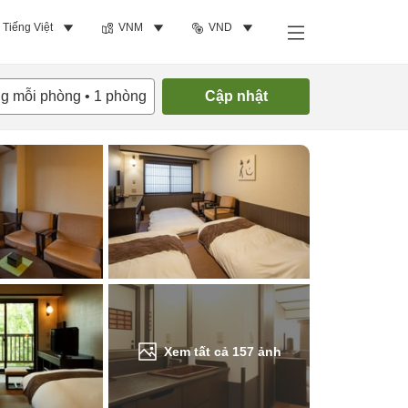
Tiếng Việt
VNM
VND
Tìm phòng trống
ng mỗi phòng
•
1
phòng
Cập nhật
Xem tất cả
157
ảnh