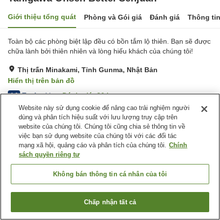
Giới thiệu tổng quát
Phòng và Gói giá
Đánh giá
Thông ti
Toàn bộ các phòng biệt lập đều có bồn tắm lộ thiên. Bạn sẽ được
chữa lành bởi thiên nhiên và lòng hiếu khách của chúng tôi!
Thị trấn Minakami, Tỉnh Gunma, Nhật Bản
Hiển thị trên bản đồ
Tuyệt vời
Đánh giá:
86
lượt
4.6
Website này sử dụng cookie để nâng cao trải nghiệm người
dùng và phân tích hiệu suất với lưu lượng truy cập trên
Tiện nghi chỗ nghỉ
website của chúng tôi. Chúng tôi cũng chia sẻ thông tin về
việc bạn sử dụng website của chúng tôi với các đối tác
Bãi đỗ xe
Xông hơi
mạng xã hội, quảng cáo và phân tích của chúng tôi.
Chính
Spa / Salon
Phòng ăn riêng
sách quyền riêng tư
Trang chủ
Nhật Bản
Tỉnh Gunma
Thị trấn Minakami
Không bán thông tin cá nhân của tôi
Tanigawa Onsen Bettei Senjuan
Chấp nhận tất cả
Tìm phòng trống