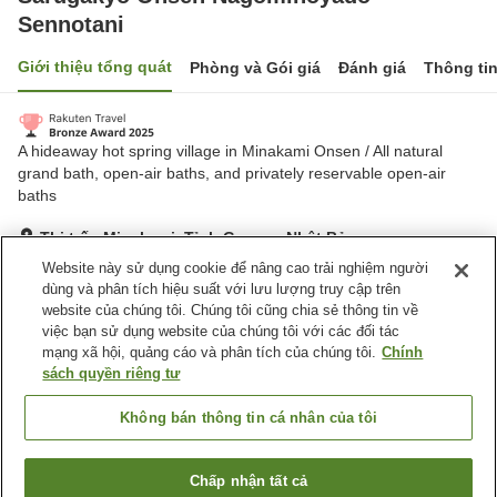
Sennotani
Giới thiệu tổng quát
Phòng và Gói giá
Đánh giá
Thông ti
A hideaway hot spring village in Minakami Onsen / All natural
grand bath, open-air baths, and privately reservable open-air
baths
Thị trấn Minakami, Tỉnh Gunma, Nhật Bản
Hiển thị trên bản đồ
Website này sử dụng cookie để nâng cao trải nghiệm người
dùng và phân tích hiệu suất với lưu lượng truy cập trên
Tuyệt vời
Đánh giá:
1,398
lượt
4.3
website của chúng tôi. Chúng tôi cũng chia sẻ thông tin về
việc bạn sử dụng website của chúng tôi với các đối tác
mạng xã hội, quảng cáo và phân tích của chúng tôi.
Chính
Tiện nghi chỗ nghỉ
sách quyền riêng tư
Bãi đỗ xe
Xông hơi
Spa / Salon
Nhà hàng
Không bán thông tin cá nhân của tôi
Trang chủ
Nhật Bản
Tỉnh Gunma
Thị trấn Minakami
Chấp nhận tất cả
Tìm phòng trống
Sarugakyo Onsen Nagominoyado Sennotani