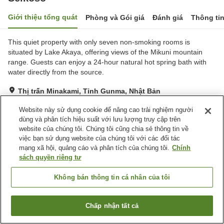
Giới thiệu tổng quát
Phòng và Gói giá
Đánh giá
Thông ti
This quiet property with only seven non-smoking rooms is
situated by Lake Akaya, offering views of the Mikuni mountain
range. Guests can enjoy a 24-hour natural hot spring bath with
water directly from the source.
Thị trấn Minakami, Tỉnh Gunma, Nhật Bản
Hiển thị trên bản đồ
Website này sử dụng cookie để nâng cao trải nghiệm người
Tuyệt vời
Đánh giá:
80
lượt
4.6
dùng và phân tích hiệu suất với lưu lượng truy cập trên
website của chúng tôi. Chúng tôi cũng chia sẻ thông tin về
việc bạn sử dụng website của chúng tôi với các đối tác
Tiện nghi chỗ nghỉ
mạng xã hội, quảng cáo và phân tích của chúng tôi.
Chính
sách quyền riêng tư
Bãi đỗ xe
Máy bán hàng tự động
Phòng họp
Nhà Tắm Công Cộng
Không bán thông tin cá nhân của tôi
Trang chủ
Nhật Bản
Tỉnh Gunma
Thị trấn Minakami
Chấp nhận tất cả
Seikoso
Tìm phòng trống