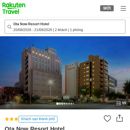
to
MỚI
top
page
Ota Now Resort Hotel
20/08/2026
-
21/08/2026
|
2 khách
|
1 phòng
55
Khách sạn thành phố
Ota Now Resort Hotel