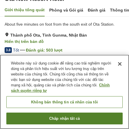
Giới thiệu tổng quát
Phòng và Gói giá
Đánh giá
Thông ti
About five minutes on foot from the south exit of Ota Station.
Thành phố Ota, Tỉnh Gunma, Nhật Bản
Hiển thị trên bản đồ
Tốt
Đánh giá:
503
lượt
3.8
Website này sử dụng cookie để nâng cao trải nghiệm người
Tiện nghi chỗ nghỉ
dùng và phân tích hiệu suất với lưu lượng truy cập trên
website của chúng tôi. Chúng tôi cũng chia sẻ thông tin về
Bãi đỗ xe
Máy bán hàng tự động
việc bạn sử dụng website của chúng tôi với các đối tác
Phòng họp
Phòng đa năng
mạng xã hội, quảng cáo và phân tích của chúng tôi.
Chính
sách quyền riêng tư
Trang chủ
Nhật Bản
Tỉnh Gunma
Thành phố Ota
Ota Now Resort Hotel
Không bán thông tin cá nhân của tôi
Chấp nhận tất cả
Tìm phòng trống