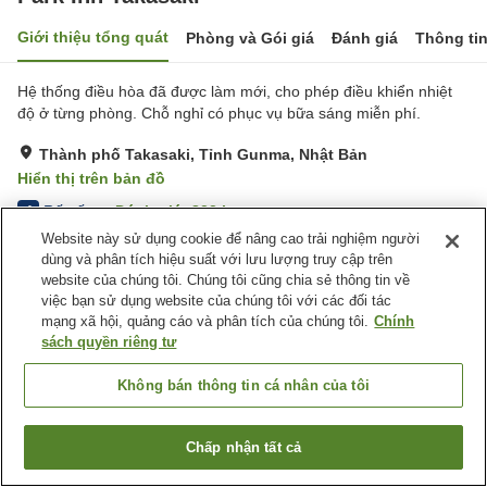
Giới thiệu tổng quát
Phòng và Gói giá
Đánh giá
Thông ti
Hệ thống điều hòa đã được làm mới, cho phép điều khiển nhiệt
độ ở từng phòng. Chỗ nghỉ có phục vụ bữa sáng miễn phí.
Thành phố Takasaki, Tỉnh Gunma, Nhật Bản
Hiển thị trên bản đồ
Rất tốt
Đánh giá:
822
lượt
4
Website này sử dụng cookie để nâng cao trải nghiệm người
dùng và phân tích hiệu suất với lưu lượng truy cập trên
Tiện nghi chỗ nghỉ
website của chúng tôi. Chúng tôi cũng chia sẻ thông tin về
việc bạn sử dụng website của chúng tôi với các đối tác
Wi-Fi
Nhà hàng
mạng xã hội, quảng cáo và phân tích của chúng tôi.
Chính
Máy bán hàng tự động
Giặt ủi có phí
sách quyền riêng tư
Trang chủ
Nhật Bản
Tỉnh Gunma
Thành phố Takasaki
Không bán thông tin cá nhân của tôi
Park Inn Takasaki
Chấp nhận tất cả
Tìm phòng trống