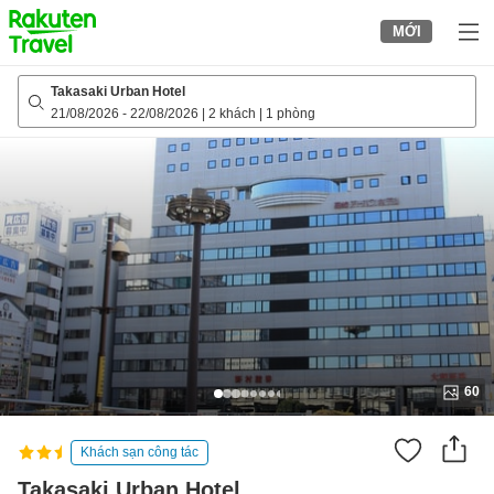
to
MỚI
top
page
Takasaki Urban Hotel
21/08/2026
-
22/08/2026
|
2 khách
|
1 phòng
60
Khách sạn công tác
Takasaki Urban Hotel