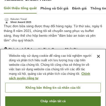
Giới thiệu tổng quát
Phòng và Gói giá
Đánh giá
Thông ti
Thực đơn bữa sáng được thay đổi hàng ngày. Từ thứ sáu, ngày 6
tháng 8 năm 2021, chúng tôi sẽ chuyển sang phục vụ buffet
sáng, thay thế cho hộp bento nhằm "đảm bảo an toàn và yên
tâm" cho quý khách.
Thành phố Takasaki, Tỉnh Gunma, Nhật Bản
Hiển thị trên bản đồ
Website này sử dụng cookie để nâng cao trải nghiệm người
dùng và phân tích hiệu suất với lưu lượng truy cập trên
Rất tốt
Đánh giá:
409
lượt
4.2
website của chúng tôi. Chúng tôi cũng chia sẻ thông tin về
việc bạn sử dụng website của chúng tôi với các đối tác
mạng xã hội, quảng cáo và phân tích của chúng tôi.
Chính
Tiện nghi chỗ nghỉ
sách quyền riêng tư
Spa / Salon
Nhà hàng
Máy bán hàng tự động
Phòng họp
Không bán thông tin cá nhân của tôi
Trang chủ
Nhật Bản
Tỉnh Gunma
Thành phố Takasaki
Chấp nhận tất cả
Tìm phòng trống
Takasaki Urban Hotel