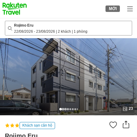
to
MỚI
top
page
Rojimo Eru
22/08/2026
-
23/08/2026
|
2 khách
|
1 phòng
23
Khách sạn căn hộ
Rojimo Eru