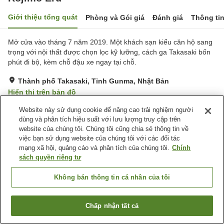
Giới thiệu tổng quát
Phòng và Gói giá
Đánh giá
Thông ti
Mở cửa vào tháng 7 năm 2019. Một khách sạn kiểu căn hộ sang
trọng với nội thất được chọn lọc kỹ lưỡng, cách ga Takasaki bốn
phút đi bộ, kèm chỗ đậu xe ngay tại chỗ.
Thành phố Takasaki, Tỉnh Gunma, Nhật Bản
Hiển thị trên bản đồ
Tuyệt vời
Đánh giá:
5
lượt
4.5
Website này sử dụng cookie để nâng cao trải nghiệm người
dùng và phân tích hiệu suất với lưu lượng truy cập trên
website của chúng tôi. Chúng tôi cũng chia sẻ thông tin về
Tiện nghi chỗ nghỉ
việc bạn sử dụng website của chúng tôi với các đối tác
mạng xã hội, quảng cáo và phân tích của chúng tôi.
Chính
Bãi đỗ xe
sách quyền riêng tư
Trang chủ
Nhật Bản
Tỉnh Gunma
Thành phố Takasaki
Không bán thông tin cá nhân của tôi
Rojimo Eru
Chấp nhận tất cả
Tìm phòng trống