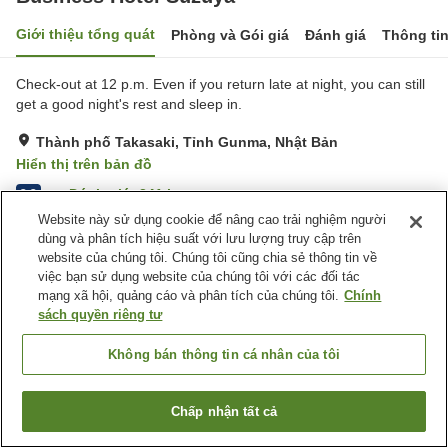
Giới thiệu tổng quát
Phòng và Gói giá
Đánh giá
Thông ti
Check-out at 12 p.m. Even if you return late at night, you can still
get a good night's rest and sleep in.
Thành phố Takasaki, Tỉnh Gunma, Nhật Bản
Hiển thị trên bản đồ
Đánh giá:
241
lượt
3.3
Website này sử dụng cookie để nâng cao trải nghiệm người
dùng và phân tích hiệu suất với lưu lượng truy cập trên
Tiện nghi chỗ nghỉ
website của chúng tôi. Chúng tôi cũng chia sẻ thông tin về
việc bạn sử dụng website của chúng tôi với các đối tác
Bãi đỗ xe
Nhà hàng
mạng xã hội, quảng cáo và phân tích của chúng tôi.
Chính
Bar
Cafe
sách quyền riêng tư
Trang chủ
Nhật Bản
Tỉnh Gunma
Thành phố Takasaki
Không bán thông tin cá nhân của tôi
Business Hotel Suzuya
Chấp nhận tất cả
Tìm phòng trống