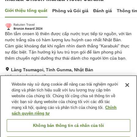
Giới thiệu tổng quát
Phòng và Gói giá
Đánh giá
Thông ti
Bồn tắm onsen lộ thiên được cấp nước trực tiếp từ nguồn, với làn
nước trắng sữa có hàm lượng lưu huỳnh cao nhất Nhật Bản.
Cảm giác khoáng đạt khi ngắm nhìn danh thắng “Karabuki” thực
sự đặc biệt. Tận hưởng kỳ lưu trú trọn gói để làm phong phú
thêm chuyến nghỉ dưỡng thư thái dành cho người lớn của bạn.
Làng Tsumagoi, Tỉnh Gunma, Nhật Bản
Hiển thị trên bản đồ
Website này sử dụng cookie để nâng cao trải nghiệm người
Tuyệt vời
Đánh giá:
946
lượt
4.4
dùng và phân tích hiệu suất với lưu lượng truy cập trên
website của chúng tôi. Chúng tôi cũng chia sẻ thông tin về
việc bạn sử dụng website của chúng tôi với các đối tác
Tiện nghi chỗ nghỉ
mạng xã hội, quảng cáo và phân tích của chúng tôi.
Chính
Wi-Fi
Cửa hàng
sách quyền riêng tư
Phòng Phơi Thiết Bị Trượt
Bãi đỗ xe miễn phí
Tuyết
Không bán thông tin cá nhân của tôi