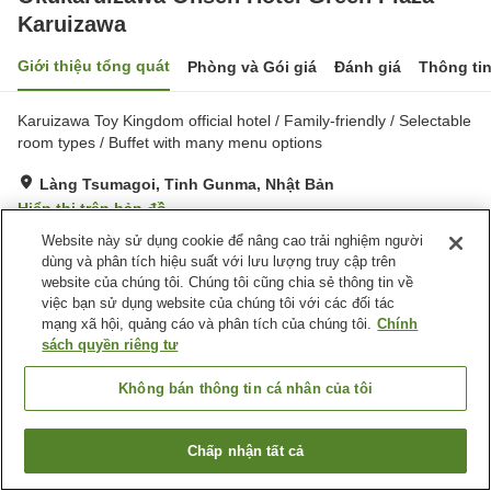
Karuizawa
Giới thiệu tổng quát
Phòng và Gói giá
Đánh giá
Thông ti
Karuizawa Toy Kingdom official hotel / Family-friendly / Selectable
room types / Buffet with many menu options
Làng Tsumagoi, Tỉnh Gunma, Nhật Bản
Hiển thị trên bản đồ
Website này sử dụng cookie để nâng cao trải nghiệm người
Rất tốt
Đánh giá:
244
lượt
4.1
dùng và phân tích hiệu suất với lưu lượng truy cập trên
website của chúng tôi. Chúng tôi cũng chia sẻ thông tin về
Tiện nghi chỗ nghỉ
việc bạn sử dụng website của chúng tôi với các đối tác
mạng xã hội, quảng cáo và phân tích của chúng tôi.
Chính
Bãi đỗ xe
Xông hơi
sách quyền riêng tư
Spa / Salon
Nhà hàng
Không bán thông tin cá nhân của tôi
Trang chủ
Nhật Bản
Tỉnh Gunma
Làng Tsumagoi
Okukaruizawa Onsen Hotel Green Plaza Karuizawa
Chấp nhận tất cả
Tìm phòng trống