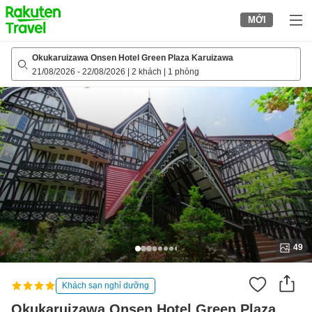
to
MỚI
top
page
Okukaruizawa Onsen Hotel Green Plaza Karuizawa
21/08/2026
-
22/08/2026
|
2 khách
|
1 phòng
49
Khách sạn nghỉ dưỡng
Okukaruizawa Onsen Hotel Green Plaza