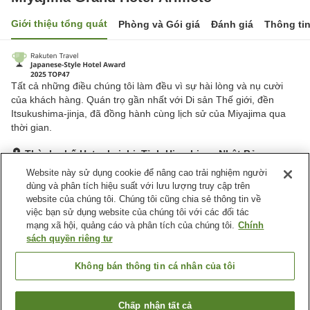
Giới thiệu tổng quát
Phòng và Gói giá
Đánh giá
Thông ti
Tất cả những điều chúng tôi làm đều vì sự hài lòng và nụ cười
của khách hàng. Quán trọ gần nhất với Di sản Thế giới, đền
Itsukushima-jinja, đã đồng hành cùng lịch sử của Miyajima qua
thời gian.
Thành phố Hatsukaichi, Tỉnh Hiroshima, Nhật Bản
Hiển thị trên bản đồ
Website này sử dụng cookie để nâng cao trải nghiệm người
dùng và phân tích hiệu suất với lưu lượng truy cập trên
Xuất sắc
Đánh giá:
39
lượt
4.7
website của chúng tôi. Chúng tôi cũng chia sẻ thông tin về
việc bạn sử dụng website của chúng tôi với các đối tác
mạng xã hội, quảng cáo và phân tích của chúng tôi.
Chính
Tiện nghi chỗ nghỉ
sách quyền riêng tư
Dịch Vụ Đưa Đón
Giao Hàng Tận Nhà
Cho Thuê Yukata
Máy FAX
Không bán thông tin cá nhân của tôi
Trang chủ
Nhật Bản
Tỉnh Hiroshima
Thành phố Hatsukaichi
Chấp nhận tất cả
Tìm phòng trống