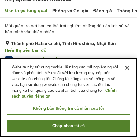
Giới thiệu tổng quát
Phòng và Gói giá
Đánh giá
Thông ti
Một quán trọ nơi bạn có thể trải nghiệm những dấu ấn lịch sử và
hòa mình vào thiên nhiên.
Thành phố Hatsukaichi, Tỉnh Hiroshima, Nhật Bản
Hiển thị trên bản đồ
Tuyệt vời
Đánh giá:
116
lượt
4.3
Website này sử dụng cookie để nâng cao trải nghiệm người
dùng và phân tích hiệu suất với lưu lượng truy cập trên
Tiện nghi chỗ nghỉ
website của chúng tôi. Chúng tôi cũng chia sẻ thông tin về
việc bạn sử dụng website của chúng tôi với các đối tác
Bãi đỗ xe
Xông hơi
mạng xã hội, quảng cáo và phân tích của chúng tôi.
Chính
Cafe
Máy bán hàng tự động
sách quyền riêng tư
Trang chủ
Nhật Bản
Tỉnh Hiroshima
Thành phố Hatsukaichi
Không bán thông tin cá nhân của tôi
Miyajima Hotel Makoto
Chấp nhận tất cả
Tìm phòng trống