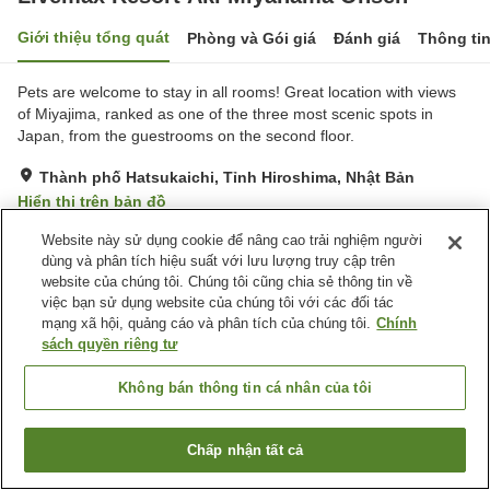
Giới thiệu tổng quát
Phòng và Gói giá
Đánh giá
Thông ti
Pets are welcome to stay in all rooms! Great location with views
of Miyajima, ranked as one of the three most scenic spots in
Japan, from the guestrooms on the second floor.
Thành phố Hatsukaichi, Tỉnh Hiroshima, Nhật Bản
Hiển thị trên bản đồ
Tốt
Đánh giá:
216
lượt
3.7
Website này sử dụng cookie để nâng cao trải nghiệm người
dùng và phân tích hiệu suất với lưu lượng truy cập trên
website của chúng tôi. Chúng tôi cũng chia sẻ thông tin về
Tiện nghi chỗ nghỉ
việc bạn sử dụng website của chúng tôi với các đối tác
mạng xã hội, quảng cáo và phân tích của chúng tôi.
Chính
Bãi đỗ xe
Xông hơi
sách quyền riêng tư
Nhà hàng
Thân thiện với thú cưng
Không bán thông tin cá nhân của tôi
Trang chủ
Nhật Bản
Tỉnh Hiroshima
Thành phố Hatsukaichi
Livemax Resort Aki Miyahama Onsen
Chấp nhận tất cả
Tìm phòng trống