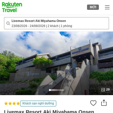
to
MỚI
top
page
Livemax Resort Aki Miyahama Onsen
23/08/2026
-
24/08/2026
|
2 khách
|
1 phòng
29
Khách sạn nghỉ dưỡng
Livemax Resort Aki Miyahama Onsen