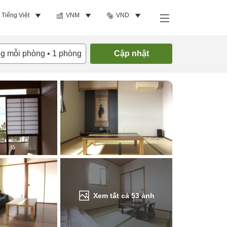
Tiếng Việt
VNM
VND
Tìm phòng trống
ng mỗi phòng
•
1
phòng
Cập nhật
Xem tất cả
53
ảnh