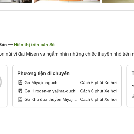
 Bản
Hiển thị trên bản đồ
núi vĩ đại Misen và ngắm nhìn những chiếc thuyền nhỏ trên mặ
Phương tiện di chuyển
T
Ga Miyajimaguchi
Cách
6
phút
Xe hơi
Ga Hiroden-miyajima-guchi
Cách
6
phút
Xe hơi
Ga Khu đua thuyền Miyajima
Cách
6
phút
Xe hơi
Boat Race