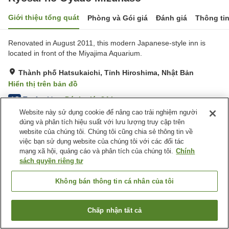
Giới thiệu tổng quát
Phòng và Gói giá
Đánh giá
Thông ti
Renovated in August 2011, this modern Japanese-style inn is
located in front of the Miyajima Aquarium.
Thành phố Hatsukaichi, Tỉnh Hiroshima, Nhật Bản
Hiển thị trên bản đồ
Tuyệt vời
Đánh giá:
24
lượt
4.5
Website này sử dụng cookie để nâng cao trải nghiệm người
dùng và phân tích hiệu suất với lưu lượng truy cập trên
Tiện nghi chỗ nghỉ
website của chúng tôi. Chúng tôi cũng chia sẻ thông tin về
việc bạn sử dụng website của chúng tôi với các đối tác
Bãi đỗ xe
Nhà hàng
mạng xã hội, quảng cáo và phân tích của chúng tôi.
Chính
Giao Hàng Tận Nhà
Dịch Vụ Gọi Đánh Thức
sách quyền riêng tư
Trang chủ
Nhật Bản
Tỉnh Hiroshima
Thành phố Hatsukaichi
Không bán thông tin cá nhân của tôi
Ryosai no Oyado Mizuhaso
Chấp nhận tất cả
Tìm phòng trống