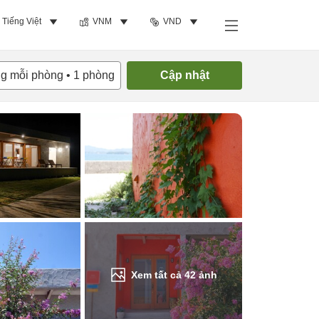
Tiếng Việt
VNM
VND
Tìm phòng trống
ng mỗi phòng
•
1
phòng
Cập nhật
Xem tất cả
42
ảnh