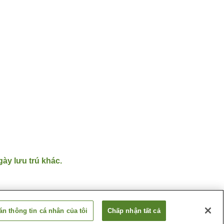
gày lưu trú khác.
n thông tin cá nhân của tôi
Chấp nhận tất cả