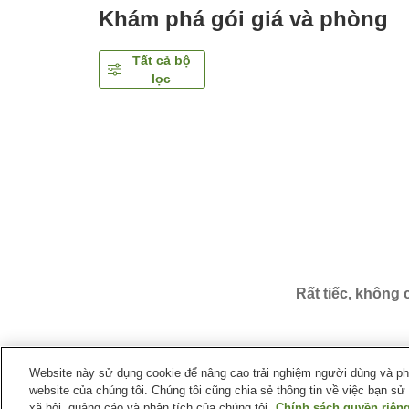
Khám phá gói giá và phòng
Tất cả bộ
lọc
Rất tiếc, không
Website này sử dụng cookie để nâng cao trải nghiệm người dùng và phân
website của chúng tôi. Chúng tôi cũng chia sẻ thông tin về việc bạn sử
Trang chủ
Nhật Bản
Tỉnh Hiroshima
Thành phố H
xã hội, quảng cáo và phân tích của chúng tôi.
Chính sách quyền riêng