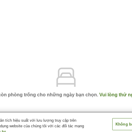
 còn phòng trống cho những ngày bạn chọn.
Vui lòng thử n
 tích hiệu suất với lưu lượng truy cập trên
Không bá
 dụng website của chúng tôi với các đối tác mạng
igashihiroshima
Diary Ohshibajima
 tư