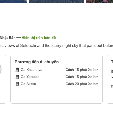
 Nhật Bản
Hiển thị trên bản đồ
c views of Setouchi and the starry night sky that pans out befor
Phương tiện di chuyển
T
Ga Kazahaya
Cách
15
phút
Xe hơi
Ga Yasuura
Cách
15
phút
Xe hơi
Ga Akitsu
Cách
20
phút
Xe hơi