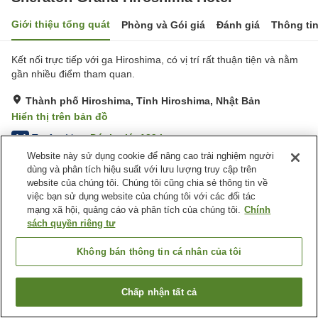
Giới thiệu tổng quát
Phòng và Gói giá
Đánh giá
Thông ti
Kết nối trực tiếp với ga Hiroshima, có vị trí rất thuận tiện và nằm
gần nhiều điểm tham quan.
Thành phố Hiroshima, Tỉnh Hiroshima, Nhật Bản
Hiển thị trên bản đồ
Tuyệt vời
Đánh giá:
139
lượt
4.4
Website này sử dụng cookie để nâng cao trải nghiệm người
dùng và phân tích hiệu suất với lưu lượng truy cập trên
Tiện nghi chỗ nghỉ
website của chúng tôi. Chúng tôi cũng chia sẻ thông tin về
việc bạn sử dụng website của chúng tôi với các đối tác
Bể sục
Xông hơi
mạng xã hội, quảng cáo và phân tích của chúng tôi.
Chính
Spa / Salon
Phòng tập gym
sách quyền riêng tư
Trang chủ
Nhật Bản
Tỉnh Hiroshima
Thành phố Hiroshima
Không bán thông tin cá nhân của tôi
Sheraton Grand Hiroshima Hotel
Chấp nhận tất cả
Tìm phòng trống