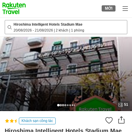
to
MỚI
top
page
Hiroshima Intelligent Hotels Stadium Mae
20/08/2026
-
21/08/2026
|
2 khách
|
1 phòng
51
Khách sạn công tác
Hiroshima Intelligent Hotels Stadium Mae