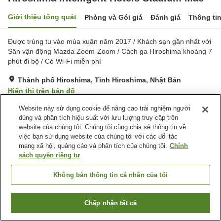
Giới thiệu tổng quát
Phòng và Gói giá
Đánh giá
Thông ti
Được trùng tu vào mùa xuân năm 2017 / Khách sạn gần nhất với
Sân vận động Mazda Zoom-Zoom / Cách ga Hiroshima khoảng 7
phút đi bộ / Có Wi-Fi miễn phí
Thành phố Hiroshima, Tỉnh Hiroshima, Nhật Bản
Hiển thị trên bản đồ
Rất tốt
Đánh giá:
939
lượt
3.9
Website này sử dụng cookie để nâng cao trải nghiệm người
dùng và phân tích hiệu suất với lưu lượng truy cập trên
website của chúng tôi. Chúng tôi cũng chia sẻ thông tin về
Tiện nghi chỗ nghỉ
việc bạn sử dụng website của chúng tôi với các đối tác
mạng xã hội, quảng cáo và phân tích của chúng tôi.
Chính
Wi-Fi
Nhà hàng
sách quyền riêng tư
Máy bán hàng tự động
Giặt ủi có phí
Không bán thông tin cá nhân của tôi
Trang chủ
Nhật Bản
Tỉnh Hiroshima
Thành phố Hiroshima
Hiroshima Intelligent Hotels Stadium Mae
Chấp nhận tất cả
Tìm phòng trống