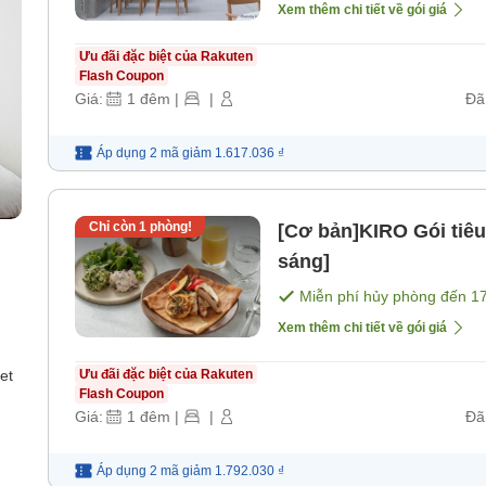
Xem thêm chi tiết về gói giá
Ưu đãi đặc biệt của Rakuten
Flash Coupon
Giá:
1
đêm
|
|
Đã
Áp dụng 2 mã
giảm
1.617.036 ₫
Chỉ còn
1
phòng!
[Cơ bản]KIRO Gói tiê
sáng]
Miễn phí hủy phòng đến
1
Xem thêm chi tiết về gói giá
et
Ưu đãi đặc biệt của Rakuten
Flash Coupon
Giá:
1
đêm
|
|
Đã
Áp dụng 2 mã
giảm
1.792.030 ₫