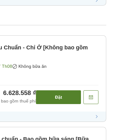
u Chuẩn - Chỉ Ở [Không bao gồm
7 Th08
Không bữa ăn
6.628.558 ₫
Đặt
 bao gồm thuế phí
u chuẩn - Bao gồm bữa sáng [Bữa