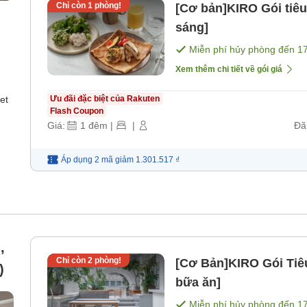
Chỉ còn
1
phòng!
[Cơ bản]KIRO Gói tiê
sáng]
Miễn phí hủy phòng đến
1
Xem thêm chi tiết về gói giá
et
Ưu đãi đặc biệt của Rakuten
Flash Coupon
Giá:
1
đêm
|
|
Đã
Áp dụng 2 mã
giảm
1.301.517 ₫
,
Chỉ còn
2
phòng!
[Cơ Bản]KIRO Gói Tiê
)
bữa ăn]
Miễn phí hủy phòng đến
1