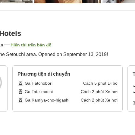
Hotels
ản
Hiển thị trên bản đồ
or the Setouchi area. Opened on September 13, 2019!
Phương tiện di chuyển
T
Ga Hatchobori
Cách
5
phút
Đi bộ
Ga Tate-machi
Cách
2
phút
Xe hơi
Ga Kamiya-cho-higashi
Cách
2
phút
Xe hơi