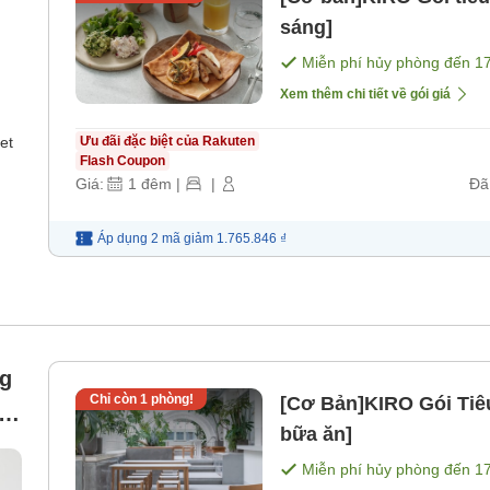
sáng]
Miễn phí hủy phòng đến
1
Xem thêm chi tiết về gói giá
et
Ưu đãi đặc biệt của Rakuten
Flash Coupon
Giá:
1
đêm
|
|
Đã
Áp dụng 2 mã
giảm
1.765.846 ₫
ng
Chỉ còn
1
phòng!
[Cơ Bản]KIRO Gói Tiê
bữa ăn]
)
Miễn phí hủy phòng đến
1