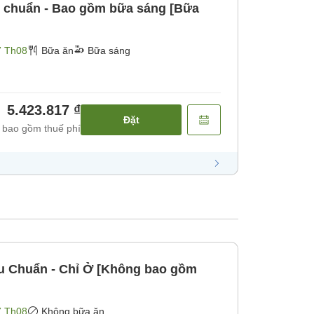
u chuẩn - Bao gồm bữa sáng [Bữa
7 Th08
Bữa ăn
Bữa sáng
5.423.817 ₫
Đặt
 bao gồm thuế phí
u Chuẩn - Chỉ Ở [Không bao gồm
7 Th08
Không bữa ăn