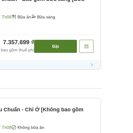
7 Th08
Bữa ăn
Bữa sáng
7.357.699 ₫
Đặt
 bao gồm thuế phí
u Chuẩn - Chỉ Ở [Không bao gồm
7 Th08
Không bữa ăn