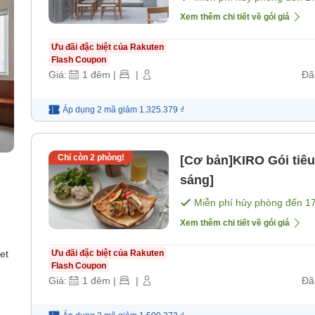
Xem thêm chi tiết về gói giá
Ưu đãi đặc biệt của Rakuten
Flash Coupon
Giá:
1
đêm
|
|
Đã
Áp dụng 2 mã
giảm
1.325.379 ₫
Chỉ còn
2
phòng!
[Cơ bản]KIRO Gói tiê
sáng]
Miễn phí hủy phòng đến
1
Xem thêm chi tiết về gói giá
et
Ưu đãi đặc biệt của Rakuten
Flash Coupon
Giá:
1
đêm
|
|
Đã