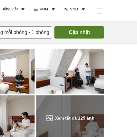
Tiếng Việt
VNM
VND
Tìm phòng trống
ng mỗi phòng
•
1
phòng
Cập nhật
Xem tất cả
125
ảnh