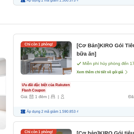
Áp dụng 2 mã
giảm
1.500.373 ₫
Chỉ còn
1
phòng!
[Cơ Bản]KIRO Gói Tiê
bữa ăn]
Miễn phí hủy phòng đến
1
Xem thêm chi tiết về gói giá
Ưu đãi đặc biệt của Rakuten
Flash Coupon
Giá:
1
đêm
|
|
Đã
Áp dụng 2 mã
giảm
1.590.853 ₫
Chỉ còn
1
phòng!
[Cơ bản]KIRO Gói tiê