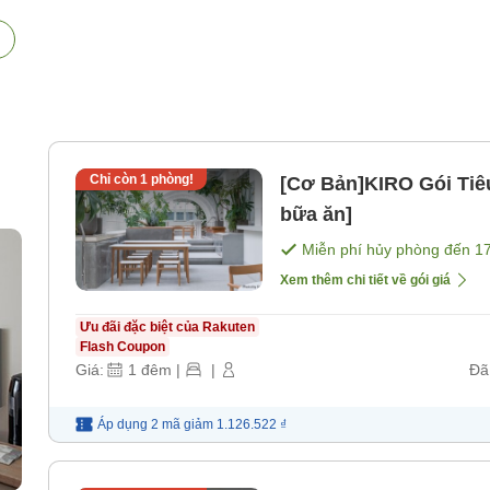
Chỉ còn
1
phòng!
[Cơ Bản]KIRO Gói Tiê
bữa ăn]
Miễn phí hủy phòng đến
1
Xem thêm chi tiết về gói giá
Ưu đãi đặc biệt của Rakuten
Flash Coupon
Giá:
1
đêm
|
|
Đã
Áp dụng 2 mã
giảm
1.126.522 ₫