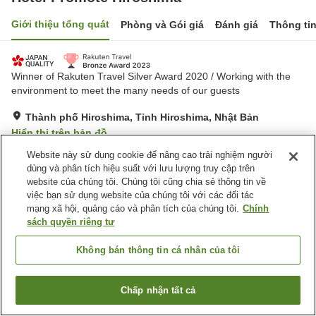
Giới thiệu tổng quát
Phòng và Gói giá
Đánh giá
Thông ti
Winner of Rakuten Travel Silver Award 2020 / Working with the
environment to meet the many needs of our guests
Thành phố Hiroshima, Tỉnh Hiroshima, Nhật Bản
Hiển thị trên bản đồ
Xuất sắc
Đánh giá:
285
lượt
4.7
Website này sử dụng cookie để nâng cao trải nghiệm người
dùng và phân tích hiệu suất với lưu lượng truy cập trên
website của chúng tôi. Chúng tôi cũng chia sẻ thông tin về
Tiện nghi chỗ nghỉ
việc bạn sử dụng website của chúng tôi với các đối tác
mạng xã hội, quảng cáo và phân tích của chúng tôi.
Chính
Giao Hàng Tận Nhà
Máy bán hàng tự động
sách quyền riêng tư
Nhà bếp (dùng chung)
Giặt ủi có phí
Không bán thông tin cá nhân của tôi
Trang chủ
Nhật Bản
Tỉnh Hiroshima
Thành phố Hiroshima
Hotel Promote Hiroshima
Chấp nhận tất cả
Tìm phòng trống