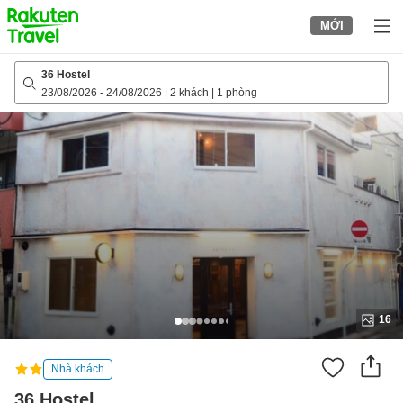
to
MỚI
top
page
36 Hostel
23/08/2026
-
24/08/2026
|
2 khách
|
1 phòng
16
Nhà khách
36 Hostel