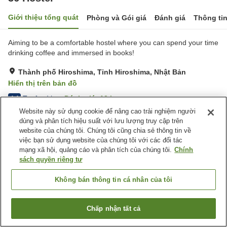
Giới thiệu tổng quát
Phòng và Gói giá
Đánh giá
Thông ti
Aiming to be a comfortable hostel where you can spend your time
drinking coffee and immersed in books!
Thành phố Hiroshima, Tỉnh Hiroshima, Nhật Bản
Hiển thị trên bản đồ
Tuyệt vời
Đánh giá:
13
lượt
4.4
Website này sử dụng cookie để nâng cao trải nghiệm người
dùng và phân tích hiệu suất với lưu lượng truy cập trên
Tiện nghi chỗ nghỉ
website của chúng tôi. Chúng tôi cũng chia sẻ thông tin về
việc bạn sử dụng website của chúng tôi với các đối tác
Cafe
Nhà bếp (dùng chung)
mạng xã hội, quảng cáo và phân tích của chúng tôi.
Chính
sách quyền riêng tư
Trang chủ
Nhật Bản
Tỉnh Hiroshima
Thành phố Hiroshima
36 Hostel
Không bán thông tin cá nhân của tôi
Chấp nhận tất cả
Tìm phòng trống