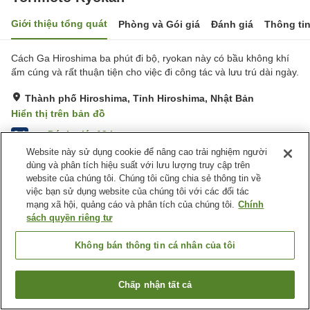
Giới thiệu tổng quát
Phòng và Gói giá
Đánh giá
Thông ti
Cách Ga Hiroshima ba phút đi bộ, ryokan này có bầu không khí
ấm cúng và rất thuận tiện cho việc đi công tác và lưu trú dài ngày.
Thành phố Hiroshima, Tỉnh Hiroshima, Nhật Bản
Hiển thị trên bản đồ
Đánh giá:
19
lượt
3.4
Website này sử dụng cookie để nâng cao trải nghiệm người
dùng và phân tích hiệu suất với lưu lượng truy cập trên
Tiện nghi chỗ nghỉ
website của chúng tôi. Chúng tôi cũng chia sẻ thông tin về
việc bạn sử dụng website của chúng tôi với các đối tác
Bãi đỗ xe
Spa / Salon
mạng xã hội, quảng cáo và phân tích của chúng tôi.
Chính
Giao Hàng Tận Nhà
Dịch Vụ Gọi Đánh Thức
sách quyền riêng tư
Trang chủ
Nhật Bản
Tỉnh Hiroshima
Thành phố Hiroshima
Không bán thông tin cá nhân của tôi
Yorimoto Ryokan
Chấp nhận tất cả
Tìm phòng trống