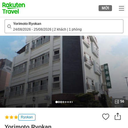
to
MỚI
top
page
Yorimoto Ryokan
24/08/2026
-
25/08/2026
|
2 khách
|
1 phòng
56
Ryokan
Yorimoto Ryokan