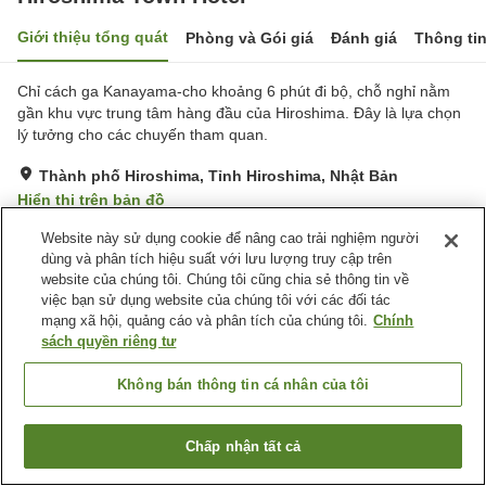
Giới thiệu tổng quát
Phòng và Gói giá
Đánh giá
Thông ti
Chỉ cách ga Kanayama-cho khoảng 6 phút đi bộ, chỗ nghỉ nằm
gần khu vực trung tâm hàng đầu của Hiroshima. Đây là lựa chọn
lý tưởng cho các chuyến tham quan.
Thành phố Hiroshima, Tỉnh Hiroshima, Nhật Bản
Hiển thị trên bản đồ
Rất tốt
Đánh giá:
122
lượt
4.1
Website này sử dụng cookie để nâng cao trải nghiệm người
dùng và phân tích hiệu suất với lưu lượng truy cập trên
website của chúng tôi. Chúng tôi cũng chia sẻ thông tin về
Tiện nghi chỗ nghỉ
việc bạn sử dụng website của chúng tôi với các đối tác
mạng xã hội, quảng cáo và phân tích của chúng tôi.
Chính
Bãi đỗ xe
Máy bán hàng tự động
sách quyền riêng tư
Giao Hàng Tận Nhà
Dịch Vụ Gọi Đánh Thức
Không bán thông tin cá nhân của tôi
Trang chủ
Nhật Bản
Tỉnh Hiroshima
Thành phố Hiroshima
Hiroshima Town Hotel
Chấp nhận tất cả
Tìm phòng trống