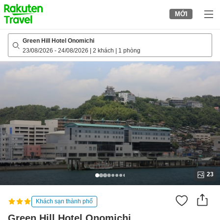
to
MỚI
top
page
Green Hill Hotel Onomichi
23/08/2026
-
24/08/2026
|
2 khách
|
1 phòng
23
Khách sạn thành phố
Green Hill Hotel Onomichi