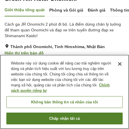
Giới thiệu tổng quát
Phòng và Gói giá
Đánh giá
Thông ti
Cách ga JR Onomichi 2 phút đi bộ. Là điểm dừng chân lý tưởng
để tham quan Onomichi và đạp xe trên tuyến đường đạp xe
Shimanami Kaido!
Thành phố Onomichi, Tỉnh Hiroshima, Nhật Bản
Hiển thị trên bản đồ
Tuyệt vời
Đánh giá:
67
lượt
4.3
Website này sử dụng cookie để nâng cao trải nghiệm người
dùng và phân tích hiệu suất với lưu lượng truy cập trên
website của chúng tôi. Chúng tôi cũng chia sẻ thông tin về
Tiện nghi chỗ nghỉ
việc bạn sử dụng website của chúng tôi với các đối tác
mạng xã hội, quảng cáo và phân tích của chúng tôi.
Chính
Bãi đỗ xe
Nhà hàng
sách quyền riêng tư
Lounge
Bar
Không bán thông tin cá nhân của tôi
Trang chủ
Nhật Bản
Tỉnh Hiroshima
Thành phố Onomichi
Green Hill Hotel Onomichi
Chấp nhận tất cả
Tìm phòng trống