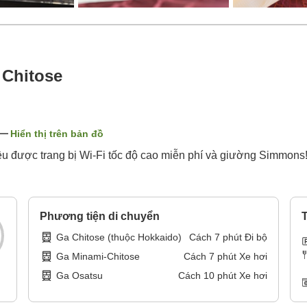
 Chitose
Hiển thị trên bản đồ
 được trang bị Wi-Fi tốc độ cao miễn phí và giường Simmons! V
Phương tiện di chuyển
T
Ga Chitose (thuộc Hokkaido)
Cách
7
phút
Đi bộ
Ga Minami-Chitose
Cách
7
phút
Xe hơi
Ga Osatsu
Cách
10
phút
Xe hơi