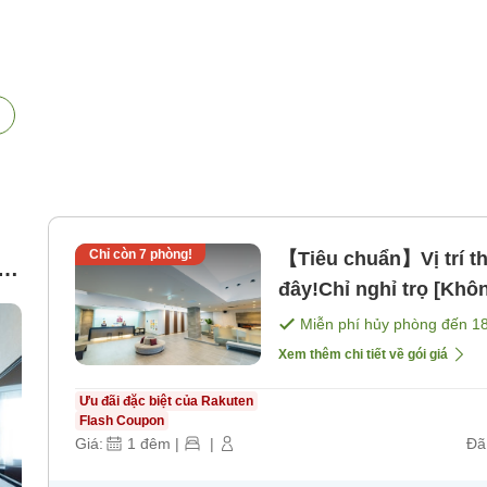
Chỉ còn
7
phòng!
【Tiêu chuẩn】Vị trí thu
,
đây!Chỉ nghỉ trọ [Kh
Miễn phí hủy phòng đến
1
Xem thêm chi tiết về gói giá
Ưu đãi đặc biệt của Rakuten
Flash Coupon
Giá:
1
đêm
|
|
Đã