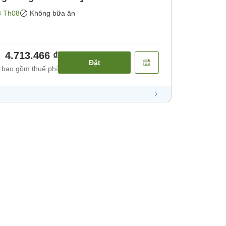
8 Th08
Không bữa ăn
4.713.466 ₫
Đặt
 bao gồm thuế phí