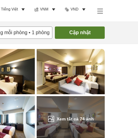
Tiếng Việt
VNM
VND
Tìm phòng trống
ng mỗi phòng
•
1
phòng
Cập nhật
Xem tất cả
74
ảnh