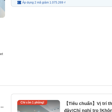
Áp dụng 2 mã
giảm
1.075.269 ₫
et
Chỉ còn
1
phòng!
【Tiêu chuẩn】Vị trí thu
s,
đây!Chỉ nghỉ trọ [Kh