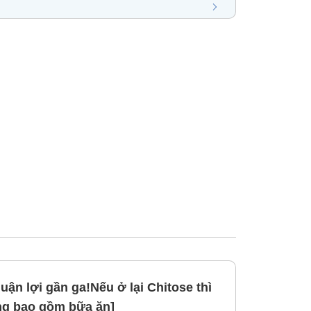
ận lợi gần ga!Nếu ở lại Chitose thì
ông bao gồm bữa ăn]