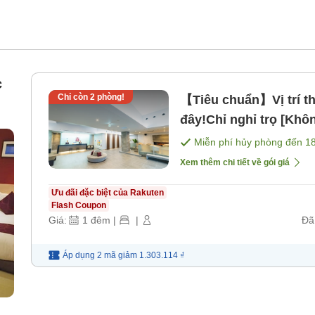
c
Chỉ còn
2
phòng!
【Tiêu chuẩn】Vị trí thu
đây!Chỉ nghỉ trọ [Kh
Miễn phí hủy phòng đến
1
Xem thêm chi tiết về gói giá
Ưu đãi đặc biệt của Rakuten
Flash Coupon
Giá:
1
đêm
|
|
Đã
Áp dụng 2 mã
giảm
1.303.114 ₫