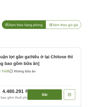
Xem theo hạng phòng
Xem theo gói giá
ận lợi gần ga!Nếu ở lại Chitose thì
ông bao gồm bữa ăn]
8 Th08
Không bữa ăn
4.480.291 ₫
Đặt
 bao gồm thuế phí