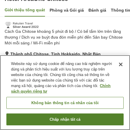
Giới thiệu tổng quát
Phòng và Gói giá
Đánh giá
Thông ti
Cách Ga Chitose khoảng 5 phút đi bộ / Có bể tắm lớn trên tầng
thượng / Dịch vụ xe buýt đưa đón miễn phí đến Sân bay Chitose
Mới mỗi sáng / Wi-Fi miễn phí
Thành phố Chitose, Tỉnh Hokkaido, Nhật Bản
Hiển thị trên bản đồ
Website này sử dụng cookie để nâng cao trải nghiệm người
Rất tốt
Đánh giá:
438
lượt
3.9
dùng và phân tích hiệu suất với lưu lượng truy cập trên
website của chúng tôi. Chúng tôi cũng chia sẻ thông tin về
việc bạn sử dụng website của chúng tôi với các đối tác
Tiện nghi chỗ nghỉ
mạng xã hội, quảng cáo và phân tích của chúng tôi.
Chính
sách quyền riêng tư
Bãi đỗ xe
Spa / Salon
Nhà hàng
Máy bán hàng tự động
Không bán thông tin cá nhân của tôi
Trang chủ
Nhật Bản
Tỉnh Hokkaido
Thành phố Chitose
Chấp nhận tất cả
Tìm phòng trống
Hotel AreaOne Chitose