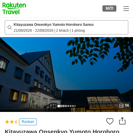
to
MỚI
top
page
Kitayuzawa Onsenkyo Yumoto Horohoro Sanso
21/08/2026
-
22/08/2026
|
2 khách
|
1 phòng
56
Ryokan
Kitayuzawa Onsenkyo Yumoto Horohoro