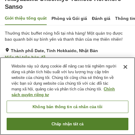
Sanso
Giới thiệu tổng quát
Phòng và Gói giá
Đánh giá
Thông ti
Thưởng thức buffet nóng hổi tại nhà hàng! Một quán trọ được
bao quanh bởi sự bình yên và thanh thản của mẹ thiên nhiên!
Thành phố Date, Tỉnh Hokkaido, Nhật Bản
Hiển thị trên bản đồ
Website này sử dụng cookie để nâng cao trải nghiệm người
Rất tốt
Đánh giá:
67
lượt
4.1
dùng và phân tích hiệu suất với lưu lượng truy cập trên
website của chúng tôi. Chúng tôi cũng chia sẻ thông tin về
Tiện nghi chỗ nghỉ
việc bạn sử dụng website của chúng tôi với các đối tác
mạng xã hội, quảng cáo và phân tích của chúng tôi.
Chính
Dịch Vụ Đưa Đón
Giao Hàng Tận Nhà
sách quyền riêng tư
Dịch Vụ Gọi Đánh Thức
Phòng xông đá nóng
Không bán thông tin cá nhân của tôi
Trang chủ
Nhật Bản
Tỉnh Hokkaido
Thành phố Date
Kitayuzawa Onsenkyo Yumoto Horohoro Sanso
Chấp nhận tất cả
Tìm phòng trống