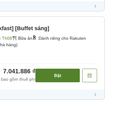
kfast] [Buffet sáng]
8 Th08
Bữa ăn
Dành riêng cho Rakuten
hà hàng)
7.041.886 ₫
Đặt
 bao gồm thuế phí