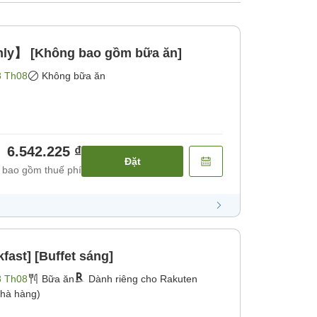
nly】 [Không bao gồm bữa ăn]
8 Th08
Không bữa ăn
6.542.225 ₫
Đặt
 bao gồm thuế phí
kfast] [Buffet sáng]
8 Th08
Bữa ăn
Dành riêng cho Rakuten
hà hàng)