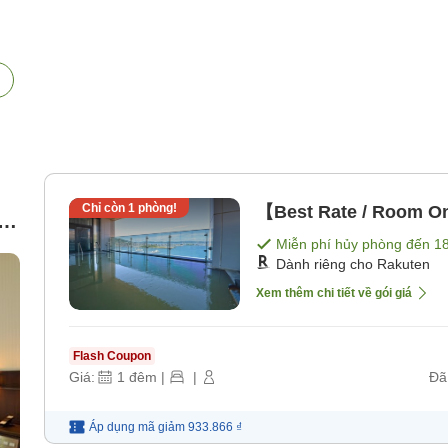
Chỉ còn
1
phòng!
【Best Rate / Room O
/
Miễn phí hủy phòng đến
1
Dành riêng cho Rakuten
Xem thêm chi tiết về gói giá
Flash Coupon
Giá:
1
đêm
|
|
Đã
Áp dụng mã
giảm
933.866 ₫