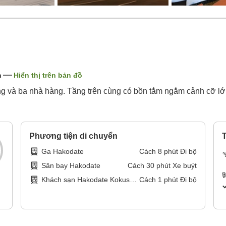
n
Hiển thị trên bản đồ
òng và ba nhà hàng. Tầng trên cùng có bồn tắm ngắm cảnh cỡ l
Phương tiện di chuyển
T
Ga Hakodate
Cách
8
phút
Đi bộ
Sân bay Hakodate
Cách
30
phút
Xe buýt
Khách sạn Hakodate Kokusai
Cách
1
phút
Đi bộ
(điểm dừng xe buýt)