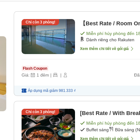
Chỉ còn
3
phòng!
【Best Rate / Room O
Miễn phí hủy phòng đến
1
Dành riêng cho Rakuten
Xem thêm chi tiết về gói giá
Flash Coupon
Giá:
1
đêm
|
|
Đã
Áp dụng mã
giảm
981.333 ₫
Chỉ còn
3
phòng!
[Best Rate / With Brea
Miễn phí hủy phòng đến
1
Buffet sáng
Bữa sáng (N
Xem thêm chi tiết về gói giá