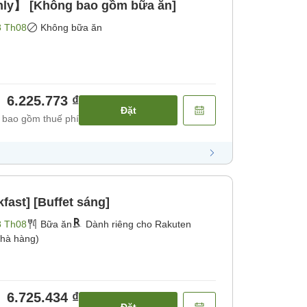
nly】 [Không bao gồm bữa ăn]
8 Th08
Không bữa ăn
6.225.773 ₫
Đặt
 bao gồm thuế phí
kfast] [Buffet sáng]
8 Th08
Bữa ăn
Dành riêng cho Rakuten
hà hàng)
6.725.434 ₫