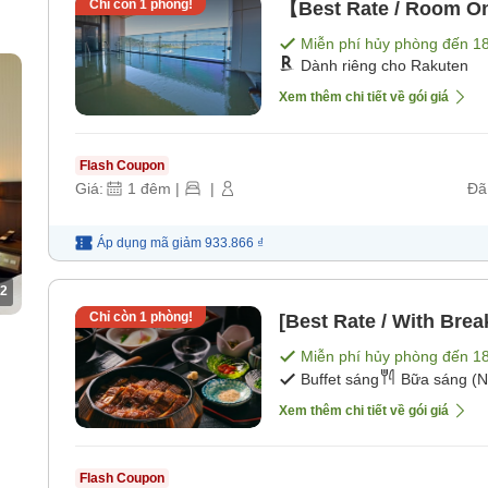
Chỉ còn
1
phòng!
【Best Rate / Room O
Miễn phí hủy phòng đến
1
Dành riêng cho Rakuten
Xem thêm chi tiết về gói giá
Flash Coupon
Giá:
1
đêm
|
|
Đã
Áp dụng mã
giảm
933.866 ₫
2
Chỉ còn
1
phòng!
[Best Rate / With Brea
Miễn phí hủy phòng đến
1
Buffet sáng
Bữa sáng (N
Xem thêm chi tiết về gói giá
Flash Coupon