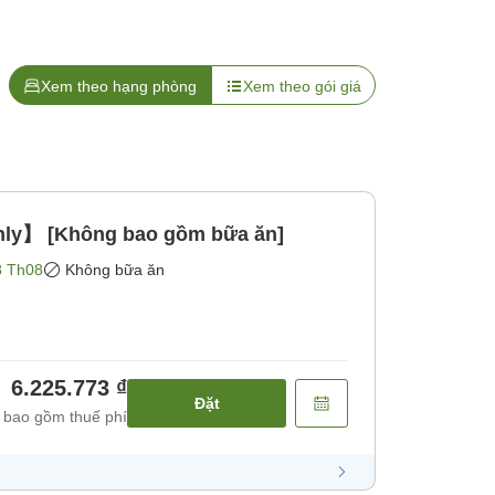
Xem theo hạng phòng
Xem theo gói giá
nly】 [Không bao gồm bữa ăn]
8 Th08
Không bữa ăn
6.225.773 ₫
Đặt
 bao gồm thuế phí