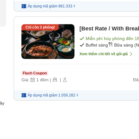
Áp dụng mã
giảm
981.333 ₫
Chỉ còn
3
phòng!
[Best Rate / With Brea
Miễn phí hủy phòng đến
1
Buffet sáng
Bữa sáng (N
Xem thêm chi tiết về gói giá
Flash Coupon
Giá:
1
đêm
|
|
Đã
Áp dụng mã
giảm
1.056.282 ₫
dây