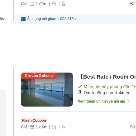
Giá:
1
đêm
|
|
Đã
dây
Áp dụng mã
giảm
1.008.815 ₫
Chỉ còn
3
phòng!
【Best Rate / Room O
Miễn phí hủy phòng đến
1
Dành riêng cho Rakuten
Xem thêm chi tiết về gói giá
Flash Coupon
Giá:
1
đêm
|
|
Đã