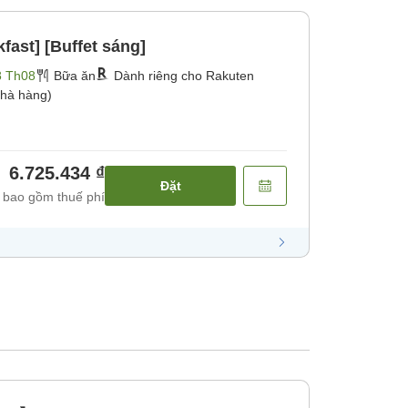
kfast] [Buffet sáng]
8 Th08
Bữa ăn
Dành riêng cho Rakuten
hà hàng)
6.725.434 ₫
Đặt
 bao gồm thuế phí