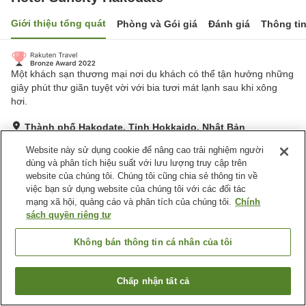
Giới thiệu tổng quát
Phòng và Gói giá
Đánh giá
Thông ti
Một khách sạn thương mại nơi du khách có thể tận hưởng những
giây phút thư giãn tuyệt vời với bia tươi mát lạnh sau khi xông
hơi.
Thành phố Hakodate, Tỉnh Hokkaido, Nhật Bản
Hiển thị trên bản đồ
Website này sử dụng cookie để nâng cao trải nghiệm người
Rất tốt
Đánh giá:
231
lượt
4
dùng và phân tích hiệu suất với lưu lượng truy cập trên
website của chúng tôi. Chúng tôi cũng chia sẻ thông tin về
việc bạn sử dụng website của chúng tôi với các đối tác
Tiện nghi chỗ nghỉ
mạng xã hội, quảng cáo và phân tích của chúng tôi.
Chính
sách quyền riêng tư
Bãi đỗ xe
Xông hơi
Spa / Salon
Nhà hàng
Không bán thông tin cá nhân của tôi
Trang chủ
Nhật Bản
Tỉnh Hokkaido
Thành phố Hakodate
Chấp nhận tất cả
Tìm phòng trống
Hotel Suncity Hakodate