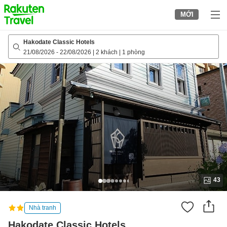
to
MỚI
top
page
Hakodate Classic Hotels
21/08/2026
-
22/08/2026
|
2 khách
|
1 phòng
43
Nhà tranh
Hakodate Classic Hotels