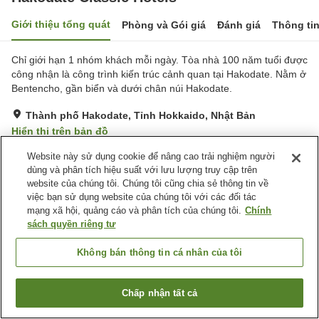
Giới thiệu tổng quát
Phòng và Gói giá
Đánh giá
Thông ti
Chỉ giới hạn 1 nhóm khách mỗi ngày. Tòa nhà 100 năm tuổi được
công nhận là công trình kiến trúc cảnh quan tại Hakodate. Nằm ở
Bentencho, gần biển và dưới chân núi Hakodate.
Thành phố Hakodate, Tỉnh Hokkaido, Nhật Bản
Hiển thị trên bản đồ
Xuất sắc
Đánh giá:
4
lượt
5
Website này sử dụng cookie để nâng cao trải nghiệm người
dùng và phân tích hiệu suất với lưu lượng truy cập trên
website của chúng tôi. Chúng tôi cũng chia sẻ thông tin về
Tiện nghi chỗ nghỉ
việc bạn sử dụng website của chúng tôi với các đối tác
mạng xã hội, quảng cáo và phân tích của chúng tôi.
Chính
Bãi đỗ xe
Xông hơi
sách quyền riêng tư
Trang chủ
Nhật Bản
Tỉnh Hokkaido
Thành phố Hakodate
Không bán thông tin cá nhân của tôi
Hakodate Classic Hotels
Chấp nhận tất cả
Tìm phòng trống