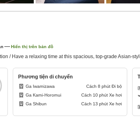
ản
Hiển thị trên bản đồ
on / Have a relaxing time at this spacious, top-grade Asian-styl
Phương tiện di chuyển
T
Ga Iwamizawa
Cách
8
phút
Đi bộ
Ga Kami-Horomui
Cách
10
phút
Xe hơi
Ga Shibun
Cách
13
phút
Xe hơi