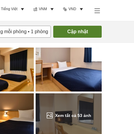
Tiếng Việt
VNM
VND
Tìm phòng trống
ng mỗi phòng
•
1
phòng
Cập nhật
Xem tất cả
53
ảnh