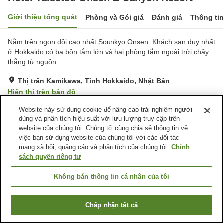
Giới thiệu tổng quát
Phòng và Gói giá
Đánh giá
Thông ti
Nằm trên ngọn đồi cao nhất Sounkyo Onsen. Khách sạn duy nhất
ở Hokkaido có ba bồn tắm lớn và hai phòng tắm ngoài trời chảy
thẳng từ nguồn.
Thị trấn Kamikawa, Tỉnh Hokkaido, Nhật Bản
Hiển thị trên bản đồ
Tuyệt vời
Đánh giá:
202
lượt
4.3
Website này sử dụng cookie để nâng cao trải nghiệm người
dùng và phân tích hiệu suất với lưu lượng truy cập trên
website của chúng tôi. Chúng tôi cũng chia sẻ thông tin về
Tiện nghi chỗ nghỉ
việc bạn sử dụng website của chúng tôi với các đối tác
mạng xã hội, quảng cáo và phân tích của chúng tôi.
Chính
Bãi đỗ xe
Xông hơi
sách quyền riêng tư
Spa / Salon
Nhà hàng
Không bán thông tin cá nhân của tôi
Trang chủ
Nhật Bản
Tỉnh Hokkaido
Thị trấn Kamikawa
Hotel Taisetsu Onsen & Canyon Resort
Chấp nhận tất cả
Tìm phòng trống