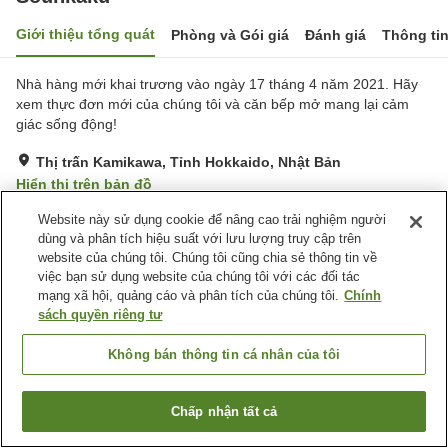
Giới thiệu tổng quát
Phòng và Gói giá
Đánh giá
Thông ti
Nhà hàng mới khai trương vào ngày 17 tháng 4 năm 2021. Hãy
xem thực đơn mới của chúng tôi và căn bếp mở mang lại cảm
giác sống động!
Thị trấn Kamikawa, Tỉnh Hokkaido, Nhật Bản
Hiển thị trên bản đồ
Rất tốt
Đánh giá:
373
lượt
4.1
Website này sử dụng cookie để nâng cao trải nghiệm người
dùng và phân tích hiệu suất với lưu lượng truy cập trên
website của chúng tôi. Chúng tôi cũng chia sẻ thông tin về
Tiện nghi chỗ nghỉ
việc bạn sử dụng website của chúng tôi với các đối tác
mạng xã hội, quảng cáo và phân tích của chúng tôi.
Chính
Bãi đỗ xe
Nhà hàng
sách quyền riêng tư
Máy bán hàng tự động
Cửa hàng
Không bán thông tin cá nhân của tôi
Trang chủ
Nhật Bản
Tỉnh Hokkaido
Thị trấn Kamikawa
Sounkaku
Chấp nhận tất cả
Tìm phòng trống