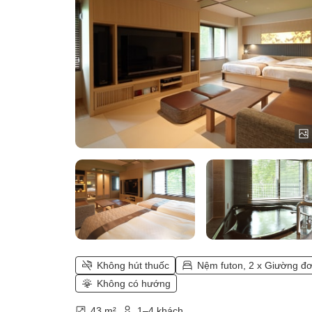
Komorebi】Phòng kiểu Nhật và
phương Tây có bồn tắm massage)
Không hút thuốc
Nệm futon, 2 x Giường đ
Không có hướng
43 m²
1–4 khách