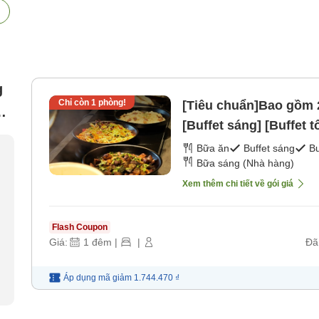
g
Chỉ còn
1
phòng!
[Tiêu chuẩn]Bao gồm 2
[Buffet sáng] [Buffet tố
Bữa ăn
Buffet sáng
Bu
Bữa sáng (Nhà hàng)
Xem thêm chi tiết về gói giá
Flash Coupon
Giá:
1
đêm
|
|
Đã
Áp dụng mã
giảm
1.744.470 ₫