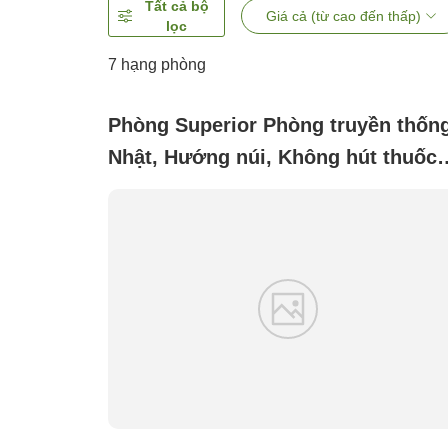
Tất cả bộ
Giá cả (từ cao đến thấp)
lọc
7
hạng phòng
Phòng Superior Phòng truyền thốn
Nhật, Hướng núi, Không hút thuốc
([Main Building/Shiori] Japanese-
style room with 12 tatami mats)