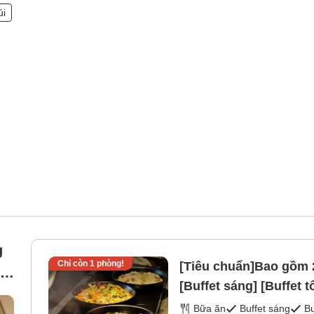
úi
g
Chỉ còn
1
phòng!
[Tiêu chuẩn]Bao gồm 2
 ,
[Buffet sáng] [Buffet tố
Bữa ăn
Buffet sáng
Bu