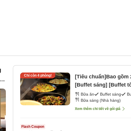
g
Chỉ còn
4
phòng!
[Tiêu chuẩn]Bao gồm 2
g
[Buffet sáng] [Buffet tố
Bữa ăn
Buffet sáng
Bu
le
Bữa sáng (Nhà hàng)
Xem thêm chi tiết về gói giá
Flash Coupon