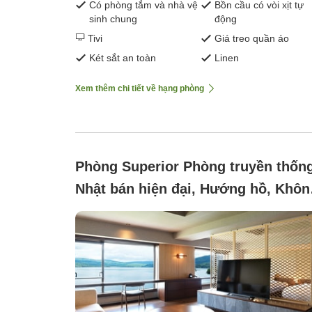
Có phòng tắm và nhà vệ
Bồn cầu có vòi xịt tự
sinh chung
động
Tivi
Giá treo quần áo
Két sắt an toàn
Linen
Xem thêm chi tiết về hạng phòng
Phòng Superior Phòng truyền thốn
Nhật bán hiện đại, Hướng hồ, Khôn
hút thuốc ([Wings Building/Lake
Side] Deluxe Japanese-Western Sty
Room)