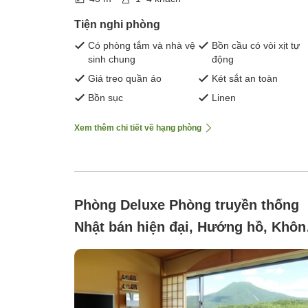
Tiện nghi phòng
Có phòng tắm và nhà vệ
Bồn cầu có vòi xịt tự
sinh chung
động
Giá treo quần áo
Két sắt an toàn
Bồn sục
Linen
Xem thêm chi tiết về hạng phòng
Phòng Deluxe Phòng truyền thống
Nhật bán hiện đại, Hướng hồ, Khôn
hút thuốc ([Annex/Miyabi] Japanese
Western Style Room)