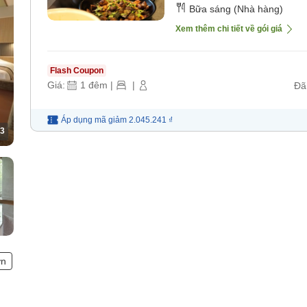
Bữa sáng (Nhà hàng)
Xem thêm chi tiết về gói giá
Flash Coupon
Giá:
1
đêm
|
|
Đã
Áp dụng mã
giảm
2.045.241 ₫
3
ơn