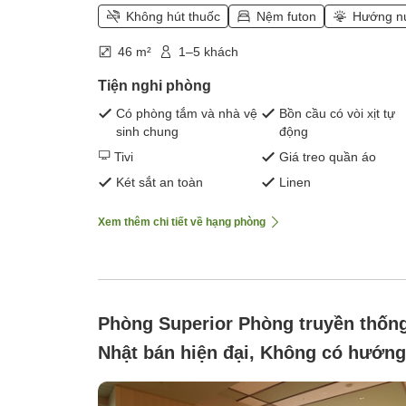
Không hút thuốc
Nệm futon
Hướng n
46 m²
1–5 khách
Tiện nghi phòng
Có phòng tắm và nhà vệ
Bồn cầu có vòi xịt tự
sinh chung
động
Tivi
Giá treo quần áo
Két sắt an toàn
Linen
Xem thêm chi tiết về hạng phòng
Phòng Superior Phòng truyền thốn
Nhật bán hiện đại, Không có hướng
Không hút thuốc (【Tòa nhà chính /