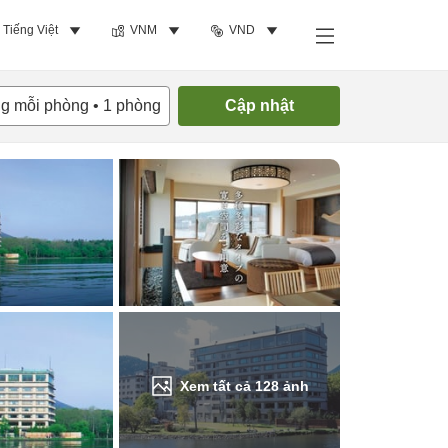
Tiếng Việt
VNM
VND
Tìm phòng trống
ng mỗi phòng
•
1
phòng
Cập nhật
Xem tất cả
128
ảnh