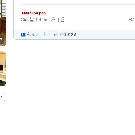
Flash Coupon
Giá:
1
đêm
|
|
Đã
Áp dụng mã
giảm
2.346.012 ₫
7
ơn