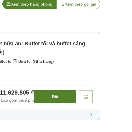
Xem theo hạng phòng
Xem theo gói giá
 bữa ăn! Buffet tối và buffet sáng
i]
ffet tối
Bữa tối (Nhà hàng)
11.629.805 ₫
Đặt
 bao gồm thuế phí