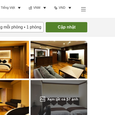
Tiếng Việt
VNM
VND
Tìm phòng trống
ng mỗi phòng
•
1
phòng
Cập nhật
Xem tất cả
57
ảnh