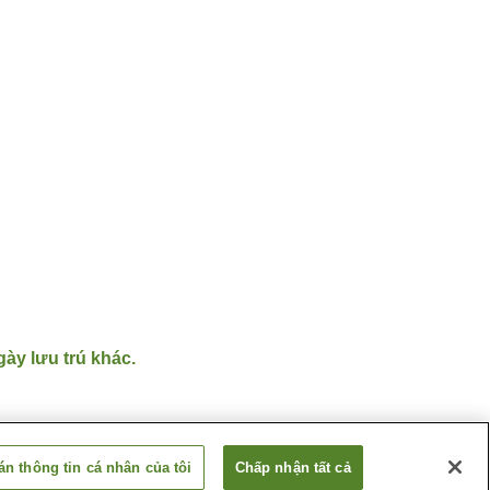
gày lưu trú khác.
n thông tin cá nhân của tôi
Chấp nhận tất cả