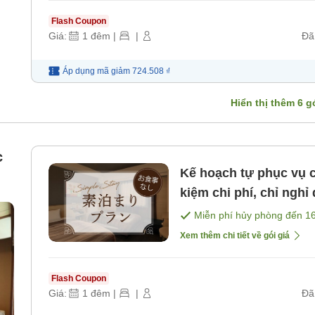
Flash Coupon
Giá:
1
đêm
|
|
Đã
Áp dụng mã
giảm
724.508 ₫
Hiển thị thêm
6
gó
c
Kế hoạch tự phục vụ c
kiệm chi phí, chỉ ngh
nhiên・Chỉ nghỉ qua 
Miễn phí hủy phòng đến
1
Xem thêm chi tiết về gói giá
Flash Coupon
Giá:
1
đêm
|
|
Đã