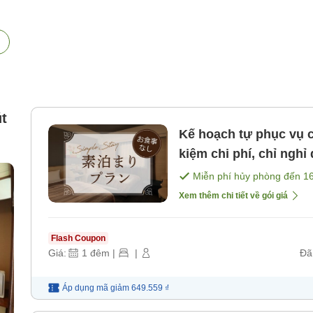
t
Kế hoạch tự phục vụ c
kiệm chi phí, chỉ ngh
nhiên・Chỉ nghỉ qua 
Miễn phí hủy phòng đến
1
Xem thêm chi tiết về gói giá
Flash Coupon
Giá:
1
đêm
|
|
Đã
Áp dụng mã
giảm
649.559 ₫