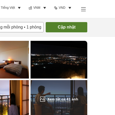
Tiếng Việt
VNM
VND
Tìm phòng trống
ng mỗi phòng
•
1
phòng
Cập nhật
Xem tất cả
41
ảnh