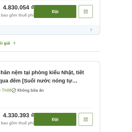
4.830.054 ₫
Đặt
 bao gồm thuế phí
i giá
hăn nệm tại phòng kiểu Nhật, tiết
ỉ qua đêm [Suối nước nóng tự
đêm] [Không bao gồm bữa ăn]
6 Th08
Không bữa ăn
4.330.393 ₫
Đặt
 bao gồm thuế phí