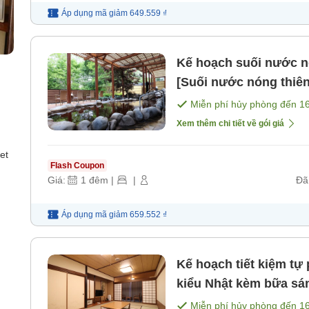
Áp dụng mã
giảm
649.559 ₫
Kế hoạch suối nước nó
[Suối nước nóng thiên
[Không bao gồm bữa 
Miễn phí hủy phòng đến
1
Xem thêm chi tiết về gói giá
et
Flash Coupon
Giá:
1
đêm
|
|
Đã
Áp dụng mã
giảm
659.552 ₫
Kế hoạch tiết kiệm tự
kiểu Nhật kèm bữa sá
bữa sáng] [Bữa sáng]
Miễn phí hủy phòng đến
1