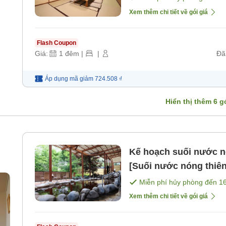
Xem thêm chi tiết về gói giá
Flash Coupon
Giá:
1
đêm
|
|
Đã
Áp dụng mã
giảm
724.508 ₫
Hiển thị thêm
6
gó
Kế hoạch suối nước nó
[Suối nước nóng thiên
à
[Không bao gồm bữa 
Miễn phí hủy phòng đến
1
Xem thêm chi tiết về gói giá