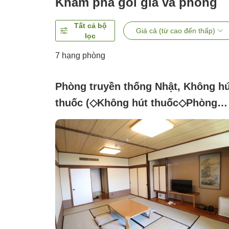
Khám phá gói giá và phòng
Tất cả bộ
Giá cả (từ cao đến thấp)
lọc
7
hạng phòng
Phòng truyền thống Nhật, Không hú
thuốc (◇Không hút thuốc◇Phòng
kiểu Nhật 12 chiếu【Tòa chính】)