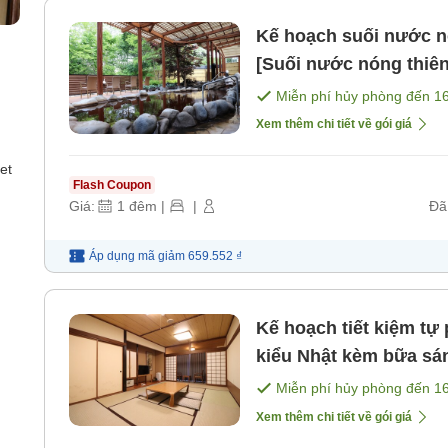
Kế hoạch suối nước nó
[Suối nước nóng thiên
[Không bao gồm bữa 
Miễn phí hủy phòng đến
1
Xem thêm chi tiết về gói giá
et
Flash Coupon
Giá:
1
đêm
|
|
Đã
Áp dụng mã
giảm
659.552 ₫
Kế hoạch tiết kiệm tự
kiểu Nhật kèm bữa sá
bữa sáng] [Bữa sáng]
Miễn phí hủy phòng đến
1
Xem thêm chi tiết về gói giá