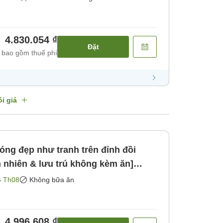
4.830.054 ₫
Đặt
 bao gồm thuế phí
i giá
ng đẹp như tranh trên đỉnh đồi
 nhiên & lưu trú không kèm ăn]
ăn]
6 Th08
Không bữa ăn
4.996.608 ₫