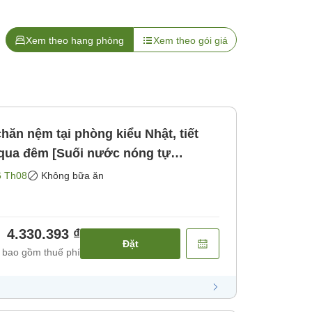
Xem theo hạng phòng
Xem theo gói giá
hăn nệm tại phòng kiểu Nhật, tiết
ỉ qua đêm [Suối nước nóng tự
đêm] [Không bao gồm bữa ăn]
6 Th08
Không bữa ăn
4.330.393 ₫
Đặt
 bao gồm thuế phí