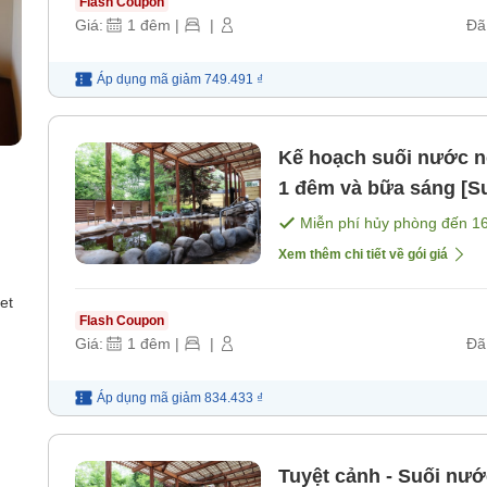
Flash Coupon
Giá:
1
đêm
|
|
Đã
Áp dụng mã
giảm
749.491 ₫
Kế hoạch suối nước nóng 
1 đêm và bữa sáng [S
sáng] [Bữa sáng]
Miễn phí hủy phòng đến
1
Xem thêm chi tiết về gói giá
et
Flash Coupon
Giá:
1
đêm
|
|
Đã
Áp dụng mã
giảm
834.433 ₫
Tuyệt cảnh - Suối nướ