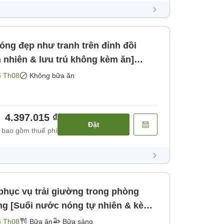
ng đẹp như tranh trên đỉnh đồi
 nhiên & lưu trú không kèm ăn]
ăn]
6 Th08
Không bữa ăn
4.397.015 ₫
Đặt
 bao gồm thuế phí
 phục vụ trải giường trong phòng
ng [Suối nước nóng tự nhiên & kèm
6 Th08
Bữa ăn
Bữa sáng