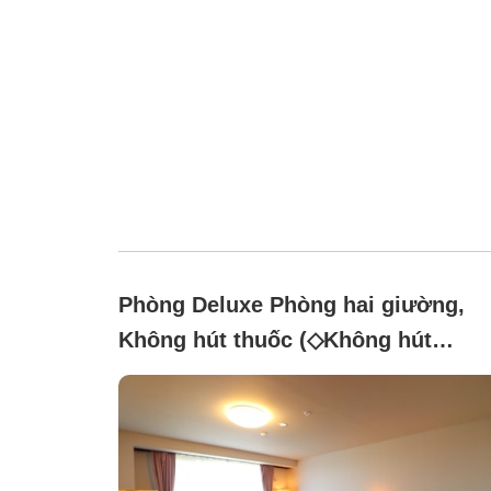
Phòng Deluxe Phòng hai giường,
Không hút thuốc (◇Không hút
thuốc◇Phòng Deluxe Twin【Tòa nh
chính/Không có cảnh quan】)