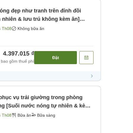
ng đẹp như tranh trên đỉnh đồi
 nhiên & lưu trú không kèm ăn]
ăn]
6 Th08
Không bữa ăn
4.397.015 ₫
Đặt
 bao gồm thuế phí
 phục vụ trải giường trong phòng
ng [Suối nước nóng tự nhiên & kèm
6 Th08
Bữa ăn
Bữa sáng