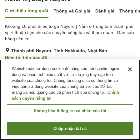
Giới thiệu tổng quát
Phòng và Gói giá
Đánh giá
Thông ti
Khoảng 10 phút đi bộ từ ga Nayoro | Nằm ở trung tâm thành phố,
vị trí thuận tiện cho các chuyến công tác và tham quan | Gần cửa
hàng tiện lợi.
Thành phố Nayoro, Tỉnh Hokkaido, Nhật Bản
Hiển thị trên bản đồ
Rất tốt
Đánh giá:
422
lượt
4.2
Website này sử dụng cookie để nâng cao trải nghiệm người
dùng và phân tích hiệu suất với lưu lượng truy cập trên
website của chúng tôi. Chúng tôi cũng chia sẻ thông tin về
Tiện nghi chỗ nghỉ
việc bạn sử dụng website của chúng tôi với các đối tác
mạng xã hội, quảng cáo và phân tích của chúng tôi.
Chính
Wi-Fi
Bãi đỗ xe
sách quyền riêng tư
Nhà hàng
Máy bán hàng tự động
Không bán thông tin cá nhân của tôi
Trang chủ
Nhật Bản
Tỉnh Hokkaido
Thành phố Nayoro
Hotel MyStays Nayoro
Chấp nhận tất cả
Tìm phòng trống