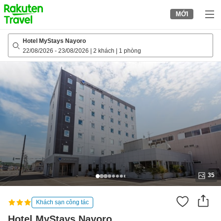
to
MỚI
top
page
Hotel MyStays Nayoro
22/08/2026
-
23/08/2026
|
2 khách
|
1 phòng
35
Khách sạn công tác
Hotel MyStays Nayoro