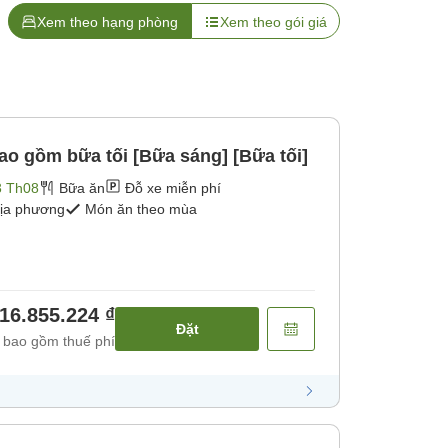
Xem theo hạng phòng
Xem theo gói giá
ao gồm bữa tối [Bữa sáng] [Bữa tối]
3 Th08
Bữa ăn
Đỗ xe miễn phí
địa phương
Món ăn theo mùa
16.855.224 ₫
Đặt
 bao gồm thuế phí