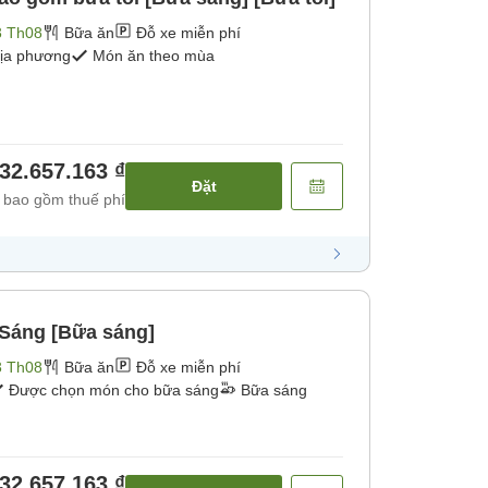
3 Th08
Bữa ăn
Đỗ xe miễn phí
địa phương
Món ăn theo mùa
32.657.163 ₫
Đặt
 bao gồm thuế phí
 Sáng [Bữa sáng]
3 Th08
Bữa ăn
Đỗ xe miễn phí
Được chọn món cho bữa sáng
Bữa sáng
32.657.163 ₫