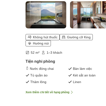
Không hút thuốc
Giường cỡ King
Hướng núi
52 m²
1–3 khách
Tiện nghi phòng
Nước đóng chai
Bàn làm việc
Tủ quần áo
Két sắt an toàn
Thảm lông
Linen
Xem thêm chi tiết về hạng phòng