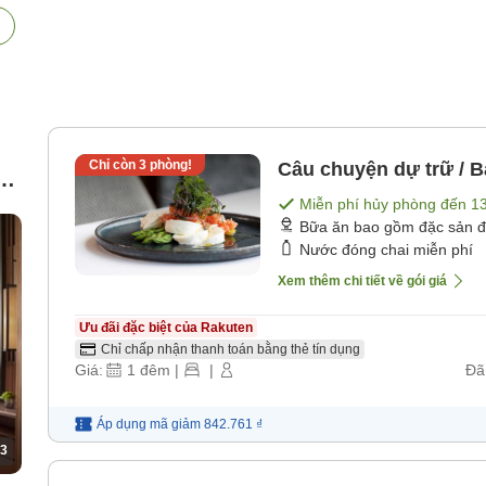
Chỉ còn
3
phòng!
Câu chuyện dự trữ / B
e
Miễn phí hủy phòng đến
1
Bữa ăn bao gồm đặc sản 
Nước đóng chai miễn phí
Xem thêm chi tiết về gói giá
Ưu đãi đặc biệt của Rakuten
Chỉ chấp nhận thanh toán bằng thẻ tín dụng
Giá:
1
đêm
|
|
Đã
Áp dụng mã
giảm
842.761 ₫
3