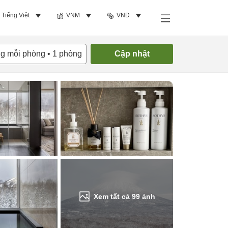
Tiếng Việt
VNM
VND
Tìm phòng trống
ng mỗi phòng
•
1
phòng
Cập nhật
Xem tất cả
99
ảnh