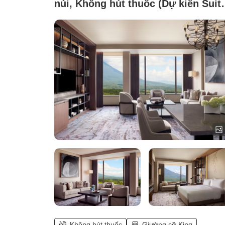
núi, Không hút thuốc (Dự kiến Suit
Reserve)
Không hút thuốc
Giường cỡ King