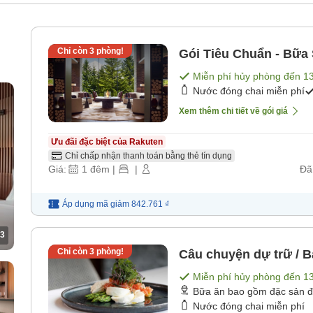
Chỉ còn
3
phòng!
Gói Tiêu Chuẩn - Bữa
Miễn phí hủy phòng đến
1
Nước đóng chai miễn phí
Xem thêm chi tiết về gói giá
Ưu đãi đặc biệt của Rakuten
Chỉ chấp nhận thanh toán bằng thẻ tín dụng
Giá:
1
đêm
|
|
Đã
Áp dụng mã
giảm
842.761 ₫
3
Chỉ còn
3
phòng!
Câu chuyện dự trữ / B
Miễn phí hủy phòng đến
1
Bữa ăn bao gồm đặc sản 
Nước đóng chai miễn phí