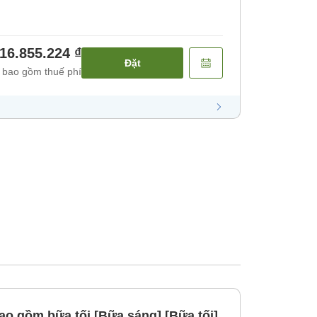
16.855.224 ₫
Đặt
 bao gồm thuế phí
ao gồm bữa tối [Bữa sáng] [Bữa tối]