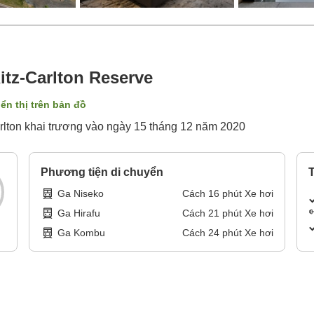
itz-Carlton Reserve
iển thị trên bản đồ
rlton khai trương vào ngày 15 tháng 12 năm 2020
Phương tiện di chuyển
T
Ga Niseko
Cách
16
phút
Xe hơi
Ga Hirafu
Cách
21
phút
Xe hơi
Ga Kombu
Cách
24
phút
Xe hơi