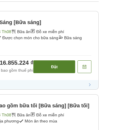
 Sáng [Bữa sáng]
3 Th08
Bữa ăn
Đỗ xe miễn phí
Được chọn món cho bữa sáng
Bữa sáng
16.855.224 ₫
Đặt
 bao gồm thuế phí
ao gồm bữa tối [Bữa sáng] [Bữa tối]
3 Th08
Bữa ăn
Đỗ xe miễn phí
địa phương
Món ăn theo mùa