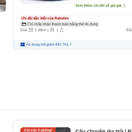
Xem thêm chi tiết về gói giá
Ưu đãi đặc biệt của Rakuten
Chỉ chấp nhận thanh toán bằng thẻ tín dụng
Giá:
1
đêm
|
|
Đã
Áp dụng mã
giảm
842.761 ₫
Chỉ còn
3
phòng!
Câu chuyện dự trữ / B